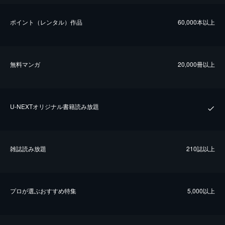
ポイント（レンタル）作品
60,000本以上
無料マンガ
20,000冊以上
U-NEXTオリジナル書籍読み放題
雑誌読み放題
210誌以上
プロが選ぶおすすめ特集
5,000以上