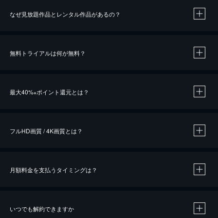
なぜ見放題作品とレンタル作品があるの？
無料トライアルは何が無料？
※
最大40%
ポイント還元とは？
※
※
作品によって必要なポイントが異なります。
フルHD画質 / 4K画質とは？
月額料金を支払うタイミングは？
※
40％ポイント還元の対象は、クレジットカード決済による作品の購入 / レンタルです。
※
iOSアプリのUコイン決済による作品の購入 / レンタルは、20％のポイント還元です。
※
還元の対象外となる決済方法や商品があります。くわしくは
こちら
をご確認ください。
いつでも解約できますか