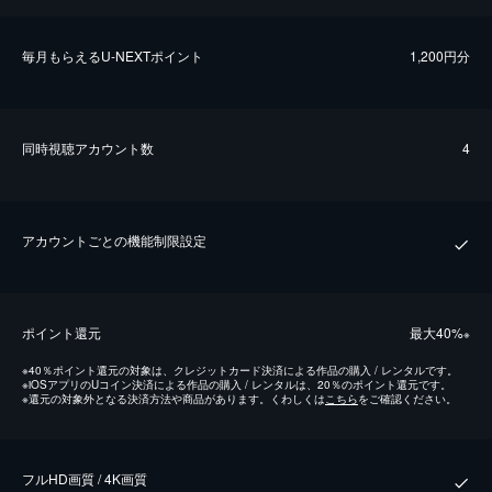
毎⽉もらえるU-NEXTポイント
1,200円分
同時視聴アカウント数
4
アカウントごとの機能制限設定
ポイント還元
最⼤40%
※
※
40％ポイント還元の対象は、クレジットカード決済による作品の購入 / レンタルです。
※
iOSアプリのUコイン決済による作品の購入 / レンタルは、20％のポイント還元です。
※
還元の対象外となる決済方法や商品があります。くわしくは
こちら
をご確認ください。
フルHD画質 / 4K画質