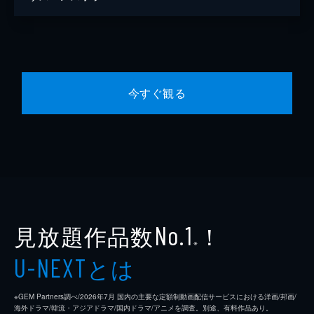
今すぐ観る
見放題作品数
！
No.1
※
とは
U-NEXT
※GEM Partners調べ/2026年7⽉ 国内の主要な定額制動画配信サービスにおける洋画/邦画/
海外ドラマ/韓流・アジアドラマ/国内ドラマ/アニメを調査。別途、有料作品あり。