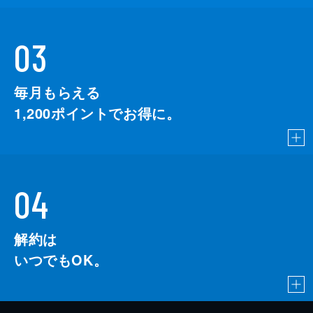
03
毎月もらえる
1,200
ポイントでお得に。
04
解約は
いつでもOK。