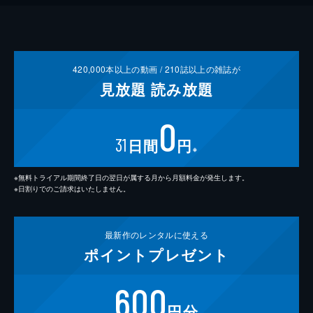
420,000
本以上の動画 /
210
誌以上の雑誌が
見放題
読み放題
0
31
日間
円
※
※無料トライアル期間終了日の翌日が属する月から月額料金が発生します。
※日割りでのご請求はいたしません。
最新作の
レンタルに使える
ポイント
プレゼント
600
円分