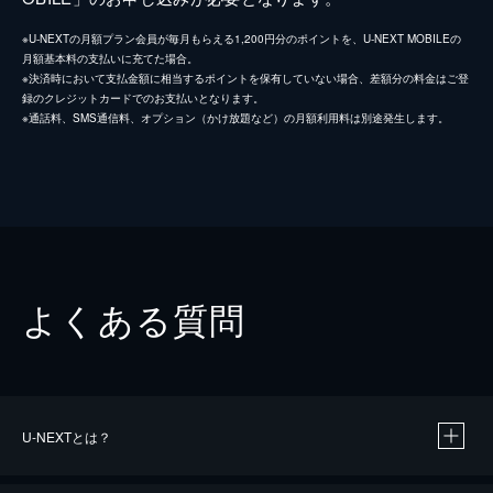
※U-NEXTの月額プラン会員が毎月もらえる1,200円分のポイントを、U-NEXT MOBILEの
月額基本料の支払いに充てた場合。
※決済時において支払金額に相当するポイントを保有していない場合、差額分の料金はご登
録のクレジットカードでのお支払いとなります。
※通話料、SMS通信料、オプション（かけ放題など）の月額利用料は別途発生します。
よくある質問
U-NEXTとは？