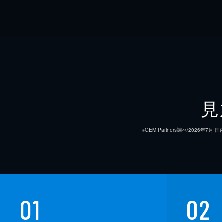
見
※GEM Partners調べ/20
01
02