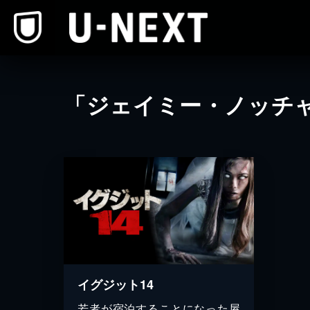
本文へスキップ
「ジェイミー・ノッチ
イグジット14
若者が宿泊することになった屋