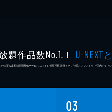
放題作品数
！
No.1
U-NEXT
※
26年7⽉ 国内の主要な定額制動画配信サービスにおける洋画/邦画/海外ドラマ/韓流・アジアドラマ/国内ドラ
03