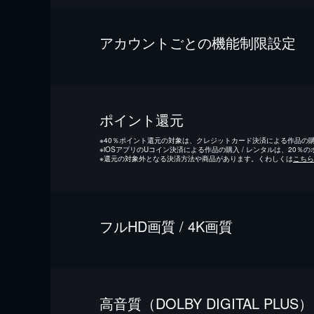
アカウントごとの機能制限設定
ポイント還元
※
40％ポイント還元の対象は、クレジットカード決済による作品の購入
※
iOSアプリのUコイン決済による作品の購入 / レンタルは、20％
※
還元の対象外となる決済方法や商品があります。くわしくは
こちら
フルHD画質 / 4K画質
⾼⾳質（DOLBY DIGITAL PLUS）