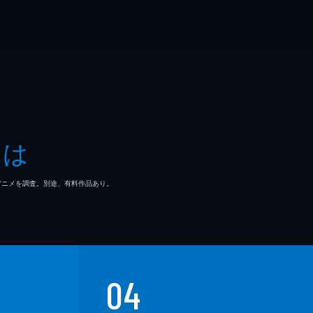
とは
マ/アニメを調査。別途、有料作品あり。
04