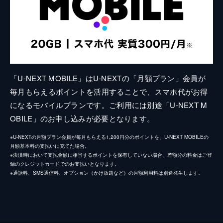
「U-NEXT MOBILE」はU-NEXTの「月額プラン」会員が
毎月もらえるポイントを活用することで、スマホ代がお得
になるモバイルプランです。ご利用には別途「U-NEXT M
OBILE」のお申し込みが必要となります。
※U-NEXTの月額プラン会員が毎月もらえる1,200円分のポイントを、U-NEXT MOBILEの
月額基本料の支払いに充てた場合。
※決済時において支払金額に相当するポイントを保有していない場合、差額分の料金はご登
録のクレジットカードでのお支払いとなります。
※通話料、SMS通信料、オプション（かけ放題など）の月額利用料は別途発生します。