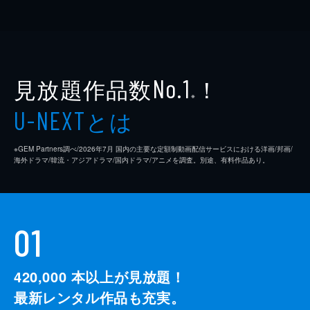
見放題作品数
！
No.1
※
とは
U-NEXT
※GEM Partners調べ/2026年7⽉ 国内の主要な定額制動画配信サービスにおける洋画/邦画/
海外ドラマ/韓流・アジアドラマ/国内ドラマ/アニメを調査。別途、有料作品あり。
01
420,000
本以上が見放題！
最新レンタル作品も充実。