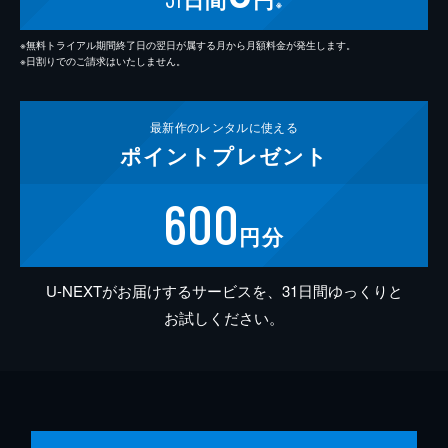
※
※無料トライアル期間終了日の翌日が属する月から月額料金が発生します。
※日割りでのご請求はいたしません。
最新作の
レンタルに使える
ポイント
プレゼント
600
円分
U-NEXTがお届けするサービスを、31日間ゆっくりと
お試しください。