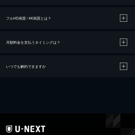
※
作品によって必要なポイントが異なります。
フルHD画質 / 4K画質とは？
月額料金を支払うタイミングは？
※
40％ポイント還元の対象は、クレジットカード決済による作品の購入 / レンタルです。
※
iOSアプリのUコイン決済による作品の購入 / レンタルは、20％のポイント還元です。
※
還元の対象外となる決済方法や商品があります。くわしくは
こちら
をご確認ください。
いつでも解約できますか
こちら