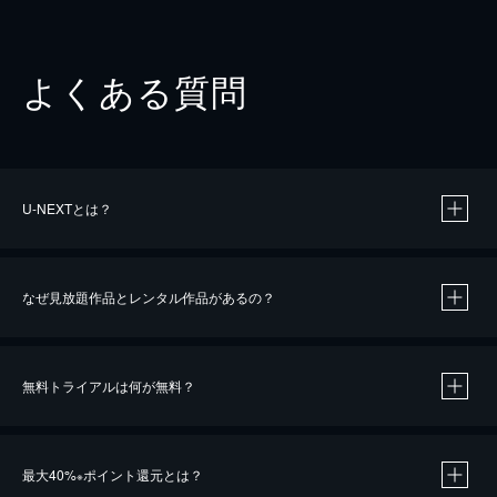
よくある質問
U-NEXTとは？
なぜ見放題作品とレンタル作品があるの？
無料トライアルは何が無料？
※
最大40%
ポイント還元とは？
※