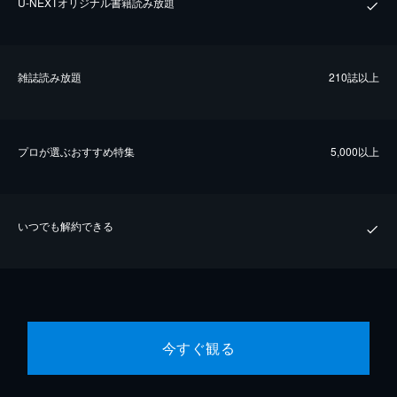
U-NEXTオリジナル書籍読み放題
雑誌読み放題
210誌以上
プロが選ぶおすすめ特集
5,000以上
いつでも解約できる
今すぐ観る