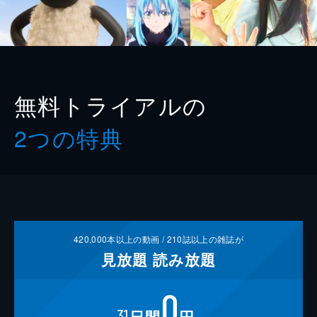
無料トライアルの
2つの特典
420,000
本以上の動画 /
210
誌以上の雑誌が
見放題
読み放題
0
31
日間
円