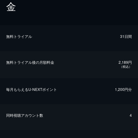
金
無料トライアル
31日間
無料トライアル後の⽉額料金
2,189円
（税込）
毎⽉もらえるU-NEXTポイント
1,200円分
同時視聴アカウント数
4