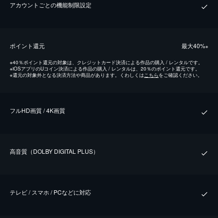
アカウントごとの機能制限設定
ポイント還元
最⼤40%
※
※
40％ポイント還元の対象は、クレジットカード決済による作品の購入 / レンタルです。
※
iOSアプリのUコイン決済による作品の購入 / レンタルは、20％のポイント還元です。
※
還元の対象外となる決済方法や商品があります。くわしくは
こちら
をご確認ください。
フルHD画質 / 4K画質
⾼⾳質（DOLBY DIGITAL PLUS）
テレビ / スマホ / PCなどに対応