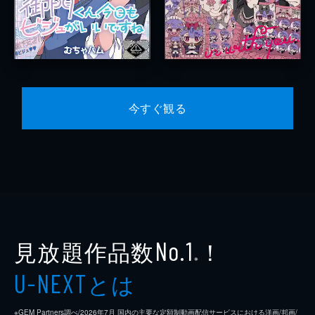
今すぐ観る
見放題作品数
！
No.1
※
とは
U-NEXT
※GEM Partners調べ/2026年7⽉ 国内の主要な定額制動画配信サービスにおける洋画/邦画/