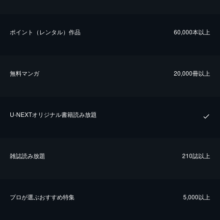
ポイント（レンタル）作品
60,000本以上
無料マンガ
20,000冊以上
U-NEXTオリジナル書籍読み放題
雑誌読み放題
210誌以上
プロが選ぶおすすめ特集
5,000以上