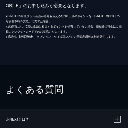
OBILE」のお申し込みが必要となります。
※U-NEXTの月額プラン会員が毎月もらえる1,200円分のポイントを、U-NEXT MOBILEの
月額基本料の支払いに充てた場合。
※決済時において支払金額に相当するポイントを保有していない場合、差額分の料金はご登
録のクレジットカードでのお支払いとなります。
※通話料、SMS通信料、オプション（かけ放題など）の月額利用料は別途発生します。
よくある質問
U-NEXTとは？