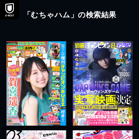
本文へスキップ
「むちゃハム」の検索結果