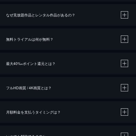
なぜ見放題作品とレンタル作品があるの？
無料トライアルは何が無料？
※
最大40%
ポイント還元とは？
※
※
作品によって必要なポイントが異なります。
フルHD画質 / 4K画質とは？
月額料金を支払うタイミングは？
※
40％ポイント還元の対象は、クレジットカード決済による作品の購入 / レンタルです。
※
iOSアプリのUコイン決済による作品の購入 / レンタルは、20％のポイント還元です。
※
還元の対象外となる決済方法や商品があります。くわしくは
こちら
をご確認ください。