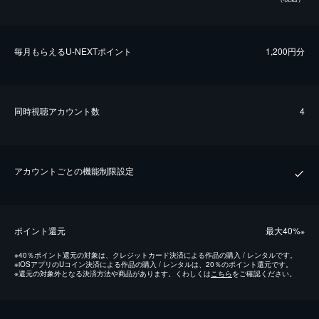
毎⽉もらえるU-NEXTポイント
1,200円分
同時視聴アカウント数
4
アカウントごとの機能制限設定
ポイント還元
最⼤40%
※
※
40％ポイント還元の対象は、クレジットカード決済による作品の購入 / レンタルです。
※
iOSアプリのUコイン決済による作品の購入 / レンタルは、20％のポイント還元です。
※
還元の対象外となる決済方法や商品があります。くわしくは
こちら
をご確認ください。