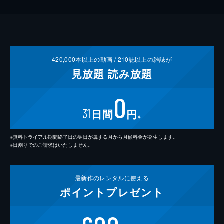
420,000
本以上の動画 /
210
誌以上の雑誌が
見放題
読み放題
0
31
日間
円
※
※無料トライアル期間終了日の翌日が属する月から月額料金が発生します。
※日割りでのご請求はいたしません。
最新作の
レンタルに使える
ポイント
プレゼント