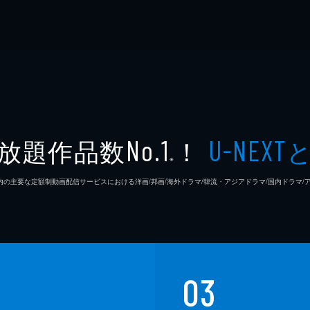
放題作品数
！
No.1
U-NEXT
※
26年7⽉ 国内の主要な定額制動画配信サービスにおける洋画/邦画/海外ドラマ/韓流・アジアドラマ/国内ドラ
03