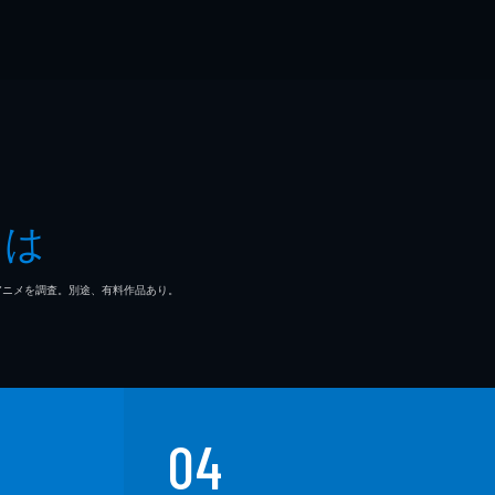
とは
マ/アニメを調査。別途、有料作品あり。
04