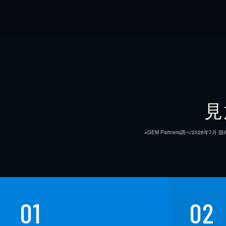
見
※GEM Partners調べ/20
01
02