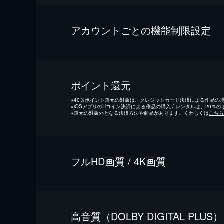
アカウントごとの機能制限設定
ポイント還元
※
40％ポイント還元の対象は、クレジットカード決済による作品の購入
※
iOSアプリのUコイン決済による作品の購入 / レンタルは、20％
※
還元の対象外となる決済方法や商品があります。くわしくは
こちら
フルHD画質 / 4K画質
⾼⾳質（DOLBY DIGITAL PLUS）