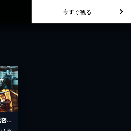
今すぐ観る
命がけブライダル～宮廷密使の花嫁は暗殺者～
い！訳