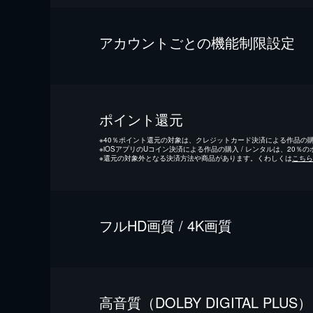
アカウントごとの機能制限設定
ポイント還元
※
40％ポイント還元の対象は、クレジットカード決済による作品の購入
※
iOSアプリのUコイン決済による作品の購入 / レンタルは、20％
※
還元の対象外となる決済方法や商品があります。くわしくは
こちら
フルHD画質 / 4K画質
⾼⾳質（DOLBY DIGITAL PLUS）