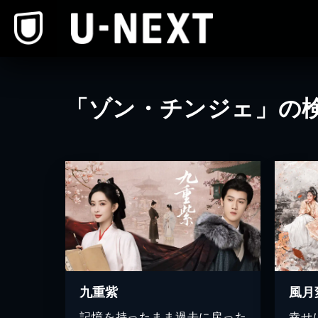
本文へスキップ
「ゾン・チンジェ」の
九重紫
記憶を持ったまま過去に戻った
幸せ