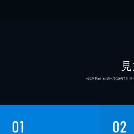
見
※GEM Partners調べ/20
01
02