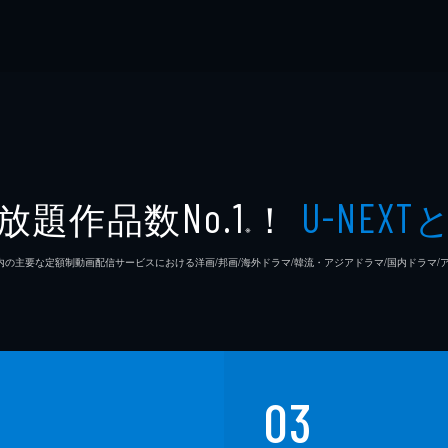
放題作品数
！
No.1
U-NEXT
※
26年7⽉ 国内の主要な定額制動画配信サービスにおける洋画/邦画/海外ドラマ/韓流・アジアドラマ/国内ドラ
03