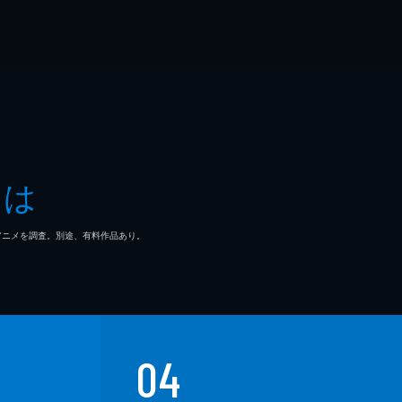
とは
マ/アニメを調査。別途、有料作品あり。
04