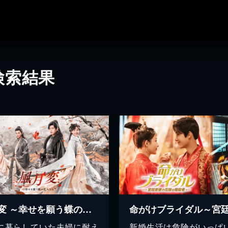
検索結果
風月変 ～幸せを願う蝶の恋人たち～
に暮らしていた夫婦に耐え
新婚生活は危険がいっぱ