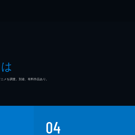
とは
マ/アニメを調査。別途、有料作品あり。
04