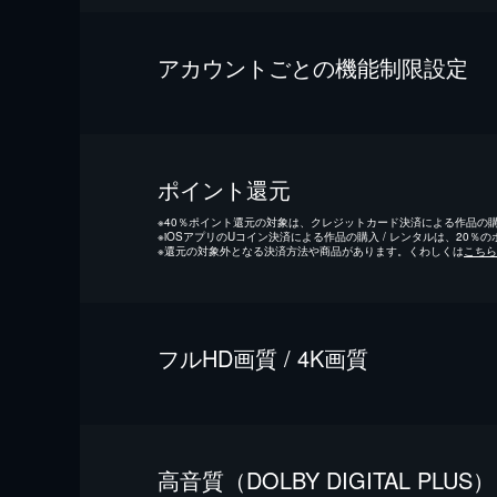
アカウントごとの機能制限設定
ポイント還元
※
40％ポイント還元の対象は、クレジットカード決済による作品の購入
※
iOSアプリのUコイン決済による作品の購入 / レンタルは、20％
※
還元の対象外となる決済方法や商品があります。くわしくは
こちら
フルHD画質 / 4K画質
⾼⾳質（DOLBY DIGITAL PLUS）