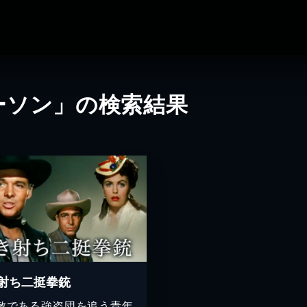
ーソン」の検索結果
射ち二挺拳銃
敵である強盗団を追う青年