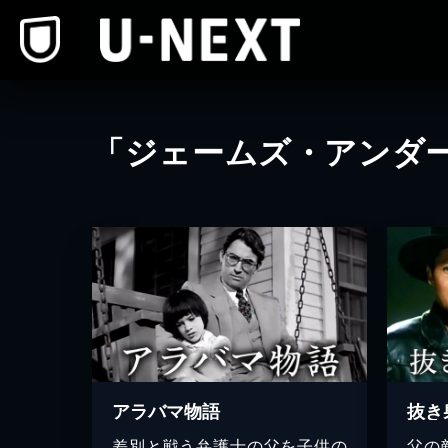
本文へスキップ
「ジェームズ・アンダ
アラバマ物語
抜き
差別と戦う弁護士の父を子供の
父の