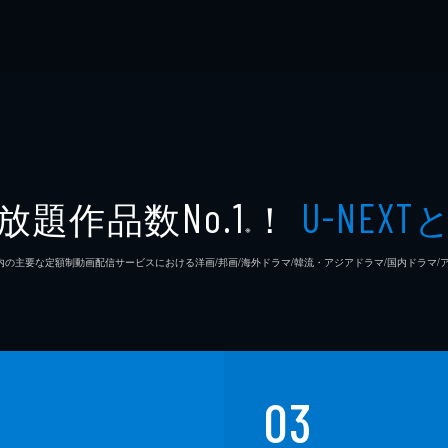
放題作品数
！
No.1
U-NEXT
※
26年7⽉ 国内の主要な定額制動画配信サービスにおける洋画/邦画/海外ドラマ/韓流・アジアドラマ/国内ドラ
03