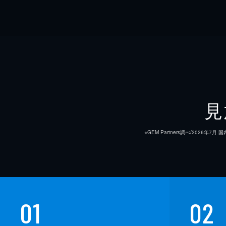
見
※GEM Partners調べ/20
01
02