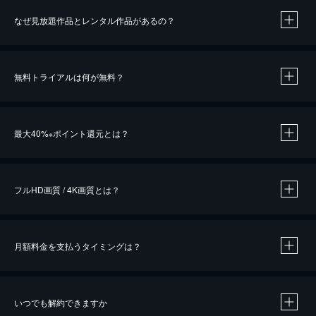
なぜ見放題作品とレンタル作品があるの？
無料トライアルは何が無料？
※
最大40%
ポイント還元とは？
※
※
作品によって必要なポイントが異なります。
フルHD画質 / 4K画質とは？
月額料金を支払うタイミングは？
※
40％ポイント還元の対象は、クレジットカード決済による作品の購入 / レンタルです。
※
iOSアプリのUコイン決済による作品の購入 / レンタルは、20％のポイント還元です。
※
還元の対象外となる決済方法や商品があります。くわしくは
こちら
をご確認ください。
いつでも解約できますか