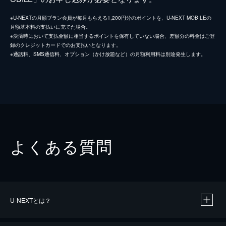
※U-NEXTの月額プラン会員が毎月もらえる1,200円分のポイントを、U-NEXT MOBILEの
月額基本料の支払いに充てた場合。
※決済時において支払金額に相当するポイントを保有していない場合、差額分の料金はご登
録のクレジットカードでのお支払いとなります。
※通話料、SMS通信料、オプション（かけ放題など）の月額利用料は別途発生します。
よくある質問
U-NEXTとは？