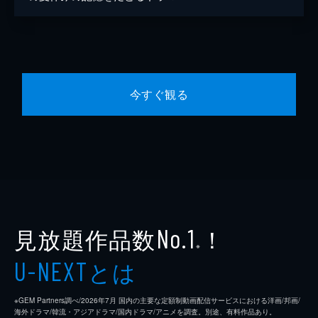
今すぐ観る
見放題作品数
！
No.1
※
とは
U-NEXT
※GEM Partners調べ/2026年7⽉ 国内の主要な定額制動画配信サービスにおける洋画/邦画/
海外ドラマ/韓流・アジアドラマ/国内ドラマ/アニメを調査。別途、有料作品あり。