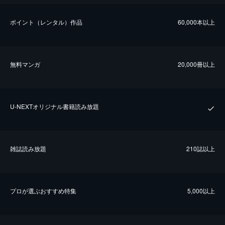
ポイント（レンタル）作品
60,000本以上
無料マンガ
20,000冊以上
U-NEXTオリジナル書籍読み放題
雑誌読み放題
210誌以上
プロが選ぶおすすめ特集
5,000以上