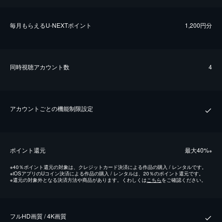
毎⽉もらえるU-NEXTポイント
1,200円分
同時視聴アカウント数
4
アカウントごとの機能制限設定
ポイント還元
最⼤40%
※
※
40％ポイント還元の対象は、クレジットカード決済による作品の購入 / レンタルです。
※
iOSアプリのUコイン決済による作品の購入 / レンタルは、20％のポイント還元です。
※
還元の対象外となる決済方法や商品があります。くわしくは
こちら
をご確認ください。
フルHD画質 / 4K画質