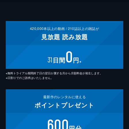
420,000
本以上の動画 /
210
誌以上の雑誌が
見放題
読み放題
0
31
日間
円
※
※無料トライアル期間終了日の翌日が属する月から月額料金が発生します。
※日割りでのご請求はいたしません。
最新作の
レンタルに使える
ポイント
プレゼント
600
円分