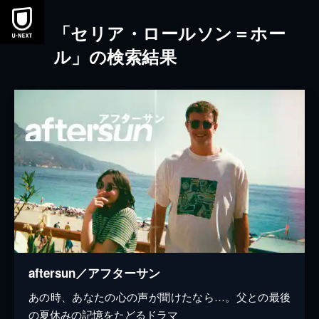
本文へスキップ
「セリア・ロールソン＝ホー
ル」の検索結果
aftersun／アフターサン
あの時、あなたの心の声が聞けたなら…。父との最後
の夏休みの記憶をたどるドラマ