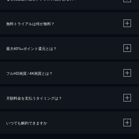
無料トライアルは何が無料？
※
最大40%
ポイント還元とは？
※
※
作品によって必要なポイントが異なります。
フルHD画質 / 4K画質とは？
月額料金を支払うタイミングは？
※
40％ポイント還元の対象は、クレジットカード決済による作品の購入 / レンタルです。
※
iOSアプリのUコイン決済による作品の購入 / レンタルは、20％のポイント還元です。
※
還元の対象外となる決済方法や商品があります。くわしくは
こちら
をご確認ください。
いつでも解約できますか