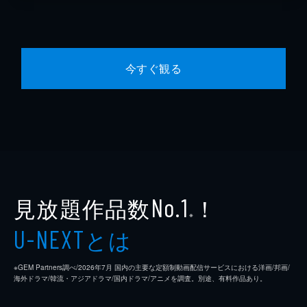
今すぐ観る
見放題作品数
！
No.1
※
とは
U-NEXT
※GEM Partners調べ/2026年7⽉ 国内の主要な定額制動画配信サービスにおける洋画/邦画/
海外ドラマ/韓流・アジアドラマ/国内ドラマ/アニメを調査。別途、有料作品あり。