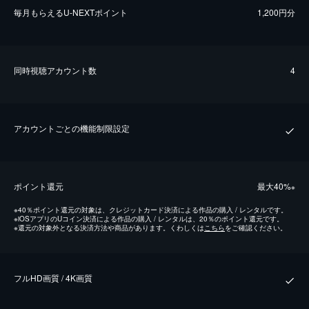
毎⽉もらえるU-NEXTポイント
1,200円分
同時視聴アカウント数
4
アカウントごとの機能制限設定
ポイント還元
最⼤40%
※
※
40％ポイント還元の対象は、クレジットカード決済による作品の購入 / レンタルです。
※
iOSアプリのUコイン決済による作品の購入 / レンタルは、20％のポイント還元です。
※
還元の対象外となる決済方法や商品があります。くわしくは
こちら
をご確認ください。
フルHD画質 / 4K画質