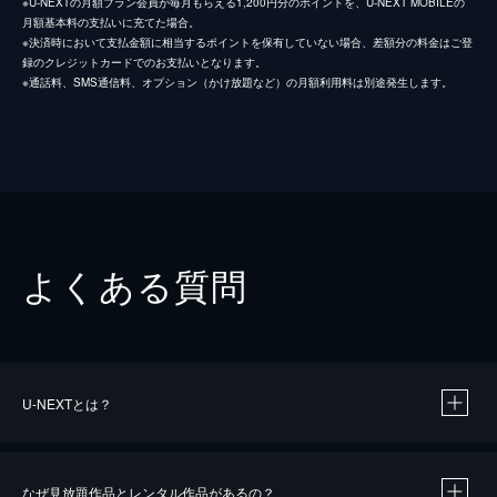
※U-NEXTの月額プラン会員が毎月もらえる1,200円分のポイントを、U-NEXT MOBILEの
月額基本料の支払いに充てた場合。
※決済時において支払金額に相当するポイントを保有していない場合、差額分の料金はご登
録のクレジットカードでのお支払いとなります。
※通話料、SMS通信料、オプション（かけ放題など）の月額利用料は別途発生します。
よくある質問
U-NEXTとは？
なぜ見放題作品とレンタル作品があるの？