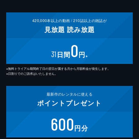
420,000
本以上の動画 /
210
誌以上の雑誌が
見放題
読み放題
0
31
日間
円
※
※無料トライアル期間終了日の翌日が属する月から月額料金が発生します。
※日割りでのご請求はいたしません。
最新作の
レンタルに使える
ポイント
プレゼント
600
円分