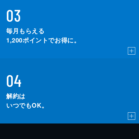
03
毎月もらえる
1,200
ポイントでお得に。
04
解約は
いつでもOK。