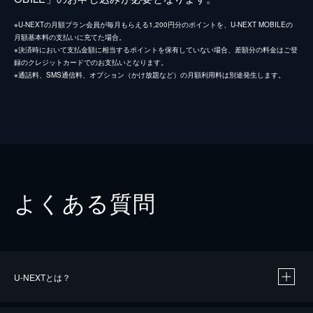
※U-NEXTの月額プラン会員が毎月もらえる1,200円分のポイントを、U-NEXT MOBILEの
月額基本料の支払いに充てた場合。
※決済時において支払金額に相当するポイントを保有していない場合、差額分の料金はご登
録のクレジットカードでのお支払いとなります。
※通話料、SMS通信料、オプション（かけ放題など）の月額利用料は別途発生します。
よくある質問
U-NEXTとは？