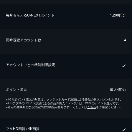
毎⽉もらえるU-NEXTポイント
1,200円分
同時視聴アカウント数
4
アカウントごとの機能制限設定
ポイント還元
最⼤40%
※
※
40％ポイント還元の対象は、クレジットカード決済による作品の購入 / レンタルです。
※
iOSアプリのUコイン決済による作品の購入 / レンタルは、20％のポイント還元です。
※
還元の対象外となる決済方法や商品があります。くわしくは
こちら
をご確認ください。
フルHD画質 / 4K画質