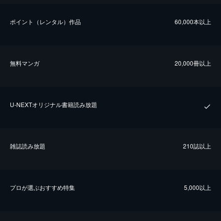
ポイント（レンタル）作品
60,000本以上
無料マンガ
20,000冊以上
U-NEXTオリジナル書籍読み放題
雑誌読み放題
210誌以上
プロが選ぶおすすめ特集
5,000以上