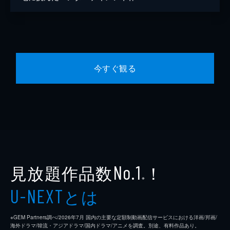
今すぐ観る
見放題作品数
！
No.1
※
とは
U-NEXT
※GEM Partners調べ/2026年7⽉ 国内の主要な定額制動画配信サービスにおける洋画/邦画/
海外ドラマ/韓流・アジアドラマ/国内ドラマ/アニメを調査。別途、有料作品あり。