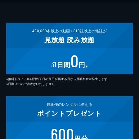
420,000
本以上の動画 /
210
誌以上の雑誌が
見放題
読み放題
0
31
日間
円
※
※無料トライアル期間終了日の翌日が属する月から月額料金が発生します。
※日割りでのご請求はいたしません。
最新作の
レンタルに使える
ポイント
プレゼント
600
円分