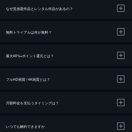
なぜ見放題作品とレンタル作品があるの？
無料トライアルは何が無料？
※
最大40%
ポイント還元とは？
※
※
作品によって必要なポイントが異なります。
フルHD画質 / 4K画質とは？
月額料金を支払うタイミングは？
※
40％ポイント還元の対象は、クレジットカード決済による作品の購入 / レンタルです。
※
iOSアプリのUコイン決済による作品の購入 / レンタルは、20％のポイント還元です。
※
還元の対象外となる決済方法や商品があります。くわしくは
こちら
をご確認ください。
いつでも解約できますか