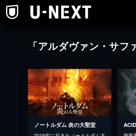
本文へスキップ
「アルダヴァン・サフ
ノートルダム 炎の大聖堂
AC
2019年に起きたノートルダム大
致死