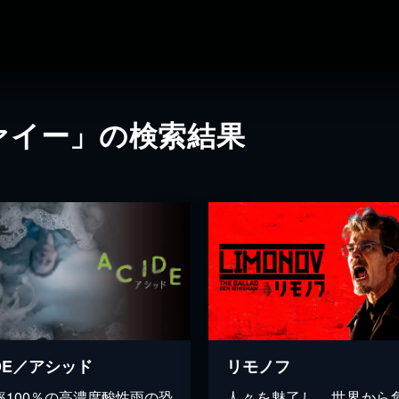
ァイー」の検索結果
IDE／アシッド
リモノフ
率100％の高濃度酸性雨の恐
人々を魅了し、世界から