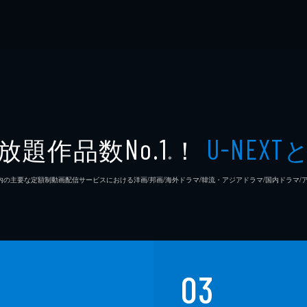
放題作品数
！
No.1
U-NEXT
※
26年7⽉ 国内の主要な定額制動画配信サービスにおける洋画/邦画/海外ドラマ/韓流・アジアドラマ/国内ドラ
03