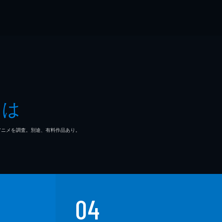
とは
マ/アニメを調査。別途、有料作品あり。
04