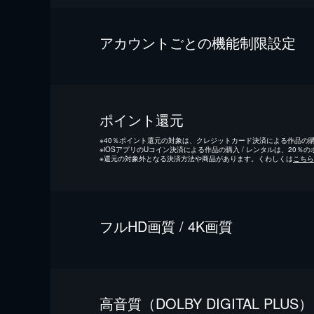
アカウントごとの機能制限設定
ポイント還元
※
40％ポイント還元の対象は、クレジットカード決済による作品の購入
※
iOSアプリのUコイン決済による作品の購入 / レンタルは、20％
※
還元の対象外となる決済方法や商品があります。くわしくは
こちら
フルHD画質 / 4K画質
⾼⾳質（DOLBY DIGITAL PLUS）