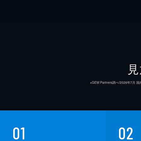
見
※GEM Partners調べ/20
01
02