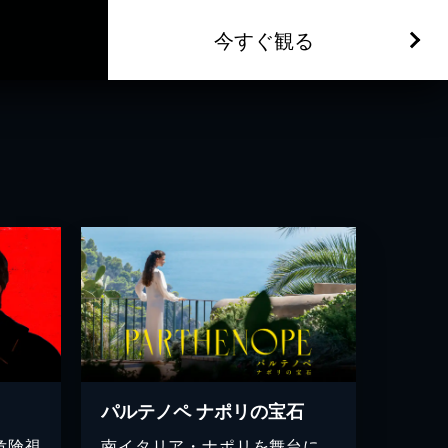
今すぐ観る
パルテノペ ナポリの宝石
危険視
南イタリア・ナポリを舞台に、