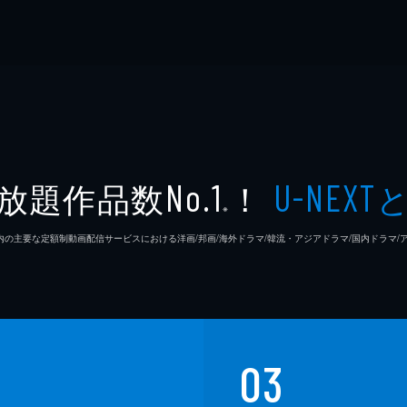
放題作品数
！
No.1
U-NEXT
※
26年7⽉ 国内の主要な定額制動画配信サービスにおける洋画/邦画/海外ドラマ/韓流・アジアドラマ/国内ドラ
03