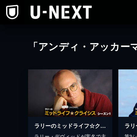
本文へスキップ
「アンディ・アッカー
ラリーのミッドライフ☆クライシス シーズン１
ラリー・デヴィッドが実名で主
第3