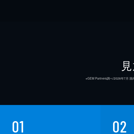
見
※GEM Partners調べ/20
01
02