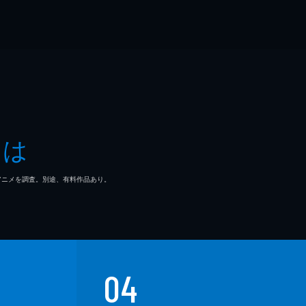
とは
マ/アニメを調査。別途、有料作品あり。
04