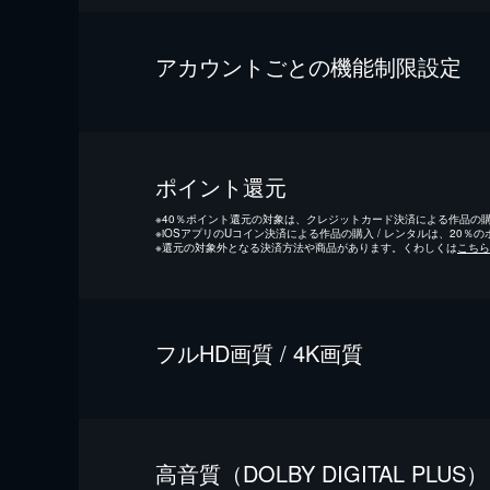
アカウントごとの機能制限設定
ポイント還元
※
40％ポイント還元の対象は、クレジットカード決済による作品の購入
※
iOSアプリのUコイン決済による作品の購入 / レンタルは、20％
※
還元の対象外となる決済方法や商品があります。くわしくは
こちら
フルHD画質 / 4K画質
⾼⾳質（DOLBY DIGITAL PLUS）