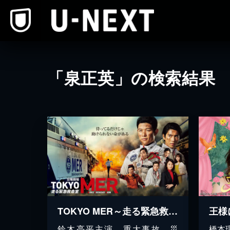
本文へスキップ
「泉正英」の検索結果
TOKYO MER～走る緊急救命室～
王様
鈴木亮平主演。重大事故、災
橋本