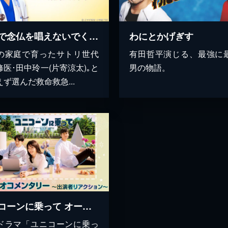
病室で念仏を唱えないでください ～サトリ研修医･田中玲一～
わにとかげぎす
の家庭で育ったサトリ世代
有田哲平演じる、最強に
修医･田中玲一(片寄涼太)｡と
男の物語。
ず選んだ救命救急...
ユニコーンに乗って オーディオコメンタリー～出演者リアクション～
ドラマ「ユニコーンに乗っ