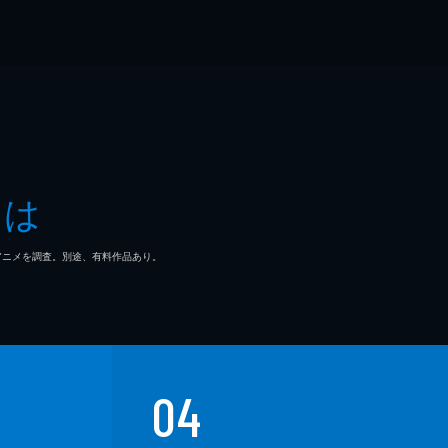
とは
マ/アニメを調査。別途、有料作品あり。
04