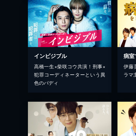
インビジブル
高橋一生×柴咲コウ共演！刑事×
伊藤
犯罪コーディネーターという異
ラマ主
色のバディ