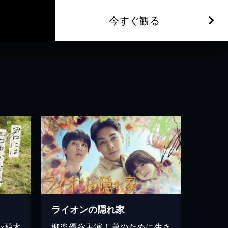
今すぐ観る
ライオンの隠れ家
×柏木
柳楽優弥主演！弟のために生き