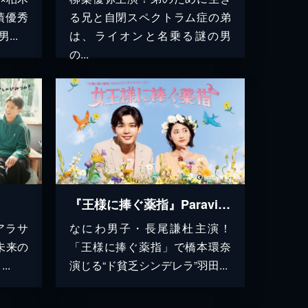
績優秀
る兄と自閉スペクトラム症の弟
..
は、ライオンと名乗る謎の男
の...
『王様に捧ぐ薬指』Paraviオリジナルストーリー「女王様に捧ぐ薬指」
アラサ
なにわ男子・長尾謙杜主演！
未来の
「王様に捧ぐ薬指」で橋本環奈
..
演じる“ド貧乏シンデレラ”羽田...