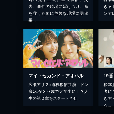
害、事件の現場に駆けつけ、命
ぎる
を救うために危険な現場に勇猛
ンデレ
果...
マイ・セカンド・アオハル
19
広瀬アリス×道枝駿佑共演！ドン
松本
底OLが３０歳で大学生に！？人
者に
生の第２章をスタートさせ...
き方
る...