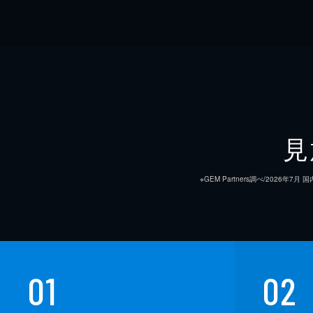
見
※GEM Partners調べ/20
01
02