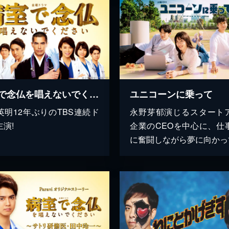
病室で念仏を唱えないでください
ユニコーンに乗って
英明12年ぶりのTBS連続ド
永野芽郁演じるスタート
演!
企業のCEOを中心に、仕
に奮闘しながら夢に向かって.