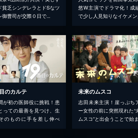
ド貧乏シンデレラとドSなツ
悠W主演でドラマ化！成
御曹司が交際０日で...
で少し人見知りなイケメン男.
番目のカルテ
未来のムスコ
潤が初の医師役に挑戦！患
志田未来主演！崖っぷち
とっての最善を見つけ、生
ー女性の前に突然現れた“
そのものに手を差し伸べ
ムスコ”と出会うことで始ま.