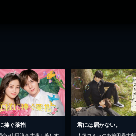
に捧ぐ薬指
君には届かない。
環奈×山田涼介共演！美しす
人気コミックを前田拳太郎