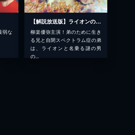
【解説放送版】ライオンの隠れ家
最弱な
柳楽優弥主演！弟のために生き
る兄と自閉スペクトラム症の弟
は、ライオンと名乗る謎の男
の...