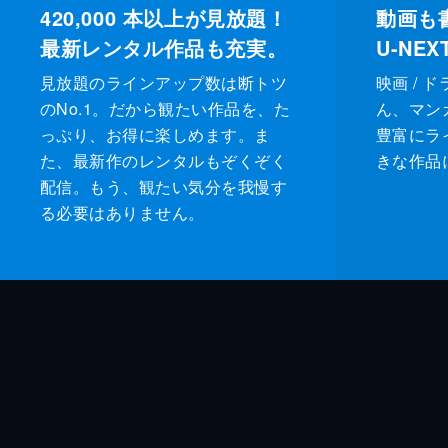
420,000
本以上が見放題！
動画も
最新レンタル作品も充実。
U-NE
見放題のラインアップ数は断トツ
映画 / 
のNo.1。だから観たい作品を、た
ん、マンガ 
っぷり、お得に楽しめます。ま
豊富にラ
た、最新作のレンタルもぞくぞく
きな作品
配信。もう、観たい気分を我慢す
る必要はありません。