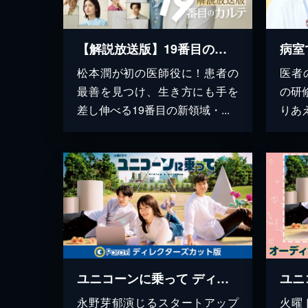
【解説放送版】19番目のカルテ
松本潤が初の医師役に！患者の
医者
最善を見つけ、生き方にも手を
の研
差し伸べる19番目の新領域・...
りあえ
ユニコーンに乗って ディレクターズカット版
永野芽郁演じるスタートアップ
火曜