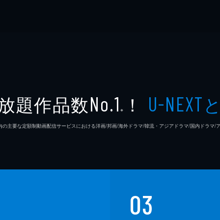
放題作品数
！
No.1
U-NEXT
※
26年7⽉ 国内の主要な定額制動画配信サービスにおける洋画/邦画/海外ドラマ/韓流・アジアドラマ/国内ドラ
03