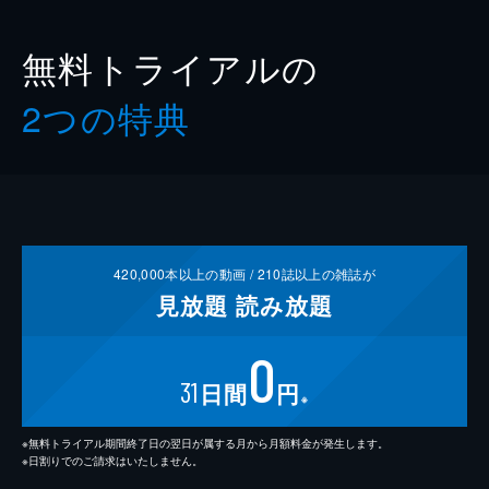
無料トライアルの
2つの特典
420,000
本以上の動画 /
210
誌以上の雑誌が
見放題
読み放題
0
31
日間
円
※
※無料トライアル期間終了日の翌日が属する月から月額料金が発生します。
※日割りでのご請求はいたしません。