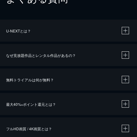
U-NEXTとは？
なぜ見放題作品とレンタル作品があるの？
無料トライアルは何が無料？
※
最大40%
ポイント還元とは？
※
※
作品によって必要なポイントが異なります。
フルHD画質 / 4K画質とは？