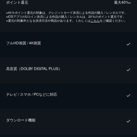
ポイント還元
最⼤40%
※
※
40％ポイント還元の対象は、クレジットカード決済による作品の購入 / レンタルです。
※
iOSアプリのUコイン決済による作品の購入 / レンタルは、20％のポイント還元です。
※
還元の対象外となる決済方法や商品があります。くわしくは
こちら
をご確認ください。
フルHD画質 / 4K画質
⾼⾳質（DOLBY DIGITAL PLUS）
テレビ / スマホ / PCなどに対応
ダウンロード機能