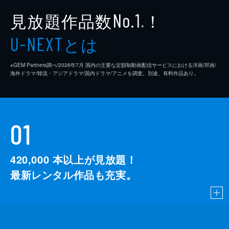
見放題作品数
！
No.1
※
とは
U-NEXT
※GEM Partners調べ/2026年7⽉ 国内の主要な定額制動画配信サービスにおける洋画/邦画/
海外ドラマ/韓流・アジアドラマ/国内ドラマ/アニメを調査。別途、有料作品あり。
01
420,000
本以上が見放題！
最新レンタル作品も充実。