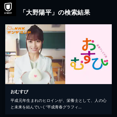
本文へスキップ
「大野陽平」の検索結果
おむすび
平成元年生まれのヒロインが、栄養士として、人の心
と未来を結んでいく“平成青春グラフィ...