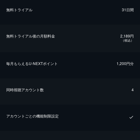
無料トライアル
31日間
無料トライアル後の⽉額料金
2,189円
（税込）
毎⽉もらえるU-NEXTポイント
1,200円分
同時視聴アカウント数
4
アカウントごとの機能制限設定