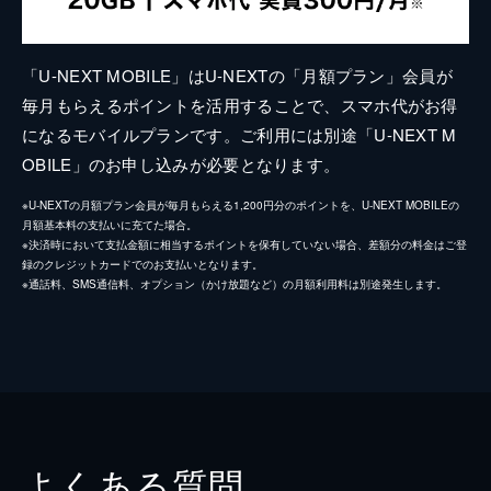
「U-NEXT MOBILE」はU-NEXTの「月額プラン」会員が
毎月もらえるポイントを活用することで、スマホ代がお得
になるモバイルプランです。ご利用には別途「U-NEXT M
OBILE」のお申し込みが必要となります。
※U-NEXTの月額プラン会員が毎月もらえる1,200円分のポイントを、U-NEXT MOBILEの
月額基本料の支払いに充てた場合。
※決済時において支払金額に相当するポイントを保有していない場合、差額分の料金はご登
録のクレジットカードでのお支払いとなります。
※通話料、SMS通信料、オプション（かけ放題など）の月額利用料は別途発生します。
よくある質問