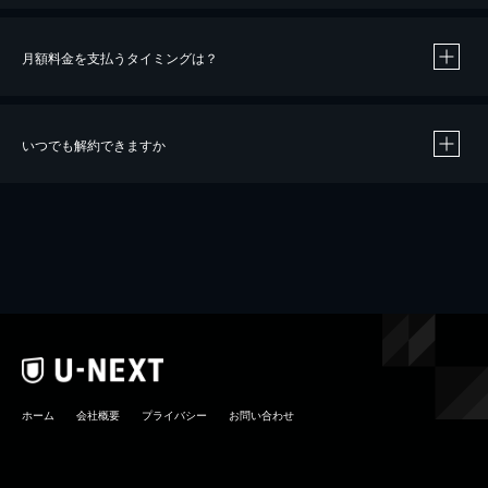
月額料金を支払うタイミングは？
※
40％ポイント還元の対象は、クレジットカード決済による作品の購入 / レンタルです。
※
iOSアプリのUコイン決済による作品の購入 / レンタルは、20％のポイント還元です。
※
還元の対象外となる決済方法や商品があります。くわしくは
こちら
をご確認ください。
いつでも解約できますか
こちら
ホーム
会社概要
プライバシー
お問い合わせ