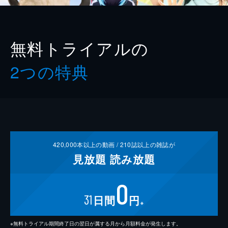
無料トライアルの
2つの特典
420,000
本以上の動画 /
210
誌以上の雑誌が
見放題
読み放題
0
31
日間
円
※
※無料トライアル期間終了日の翌日が属する月から月額料金が発生します。