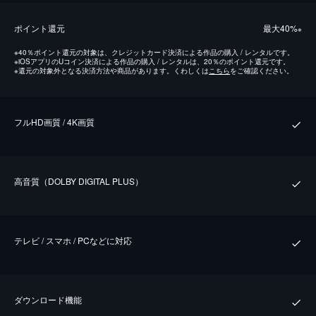
ポイント還元
最⼤40%
※
※
40％ポイント還元の対象は、クレジットカード決済による作品の購入 / レンタルです。
※
iOSアプリのUコイン決済による作品の購入 / レンタルは、20％のポイント還元です。
※
還元の対象外となる決済方法や商品があります。くわしくは
こちら
をご確認ください。
フルHD画質 / 4K画質
⾼⾳質（DOLBY DIGITAL PLUS）
テレビ / スマホ / PCなどに対応
ダウンロード機能