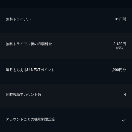
無料トライアル
31日間
無料トライアル後の⽉額料金
2,189円
（税込）
毎⽉もらえるU-NEXTポイント
1,200円分
同時視聴アカウント数
4
アカウントごとの機能制限設定