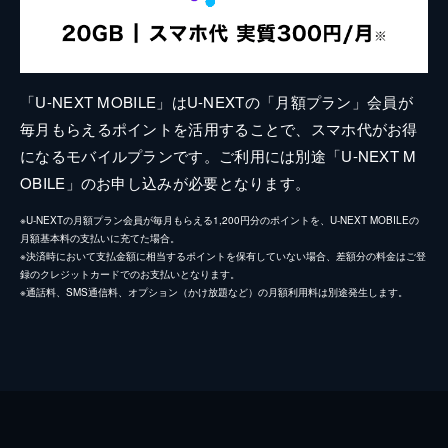
「U-NEXT MOBILE」はU-NEXTの「月額プラン」会員が
毎月もらえるポイントを活用することで、スマホ代がお得
になるモバイルプランです。ご利用には別途「U-NEXT M
OBILE」のお申し込みが必要となります。
※U-NEXTの月額プラン会員が毎月もらえる1,200円分のポイントを、U-NEXT MOBILEの
月額基本料の支払いに充てた場合。
※決済時において支払金額に相当するポイントを保有していない場合、差額分の料金はご登
録のクレジットカードでのお支払いとなります。
※通話料、SMS通信料、オプション（かけ放題など）の月額利用料は別途発生します。