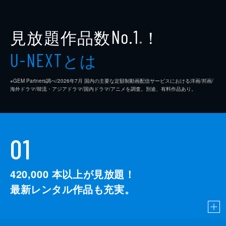
見放題作品数
！
No.1
※
とは
U-NEXT
※GEM Partners調べ/2026年7⽉ 国内の主要な定額制動画配信サービスにおける洋画/邦画/
海外ドラマ/韓流・アジアドラマ/国内ドラマ/アニメを調査。別途、有料作品あり。
01
420,000
本以上が見放題！
最新レンタル作品も充実。