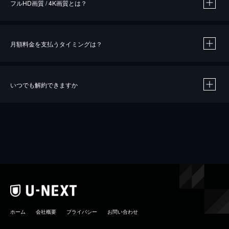
フルHD画質 / 4K画質とは？
月額料金を支払うタイミングは？
※
40％ポイント還元の対象は、クレジットカード決済による作品の購入 / レンタルです。
※
iOSアプリのUコイン決済による作品の購入 / レンタルは、20％のポイント還元です。
※
還元の対象外となる決済方法や商品があります。くわしくは
こちら
をご確認ください。
いつでも解約できますか
こちら
ホーム
会社概要
プライバシー
お問い合わせ