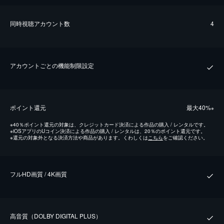
同時視聴アカウント数
4
アカウントごとの機能制限設定
ポイント還元
最⼤40%
※
※
40％ポイント還元の対象は、クレジットカード決済による作品の購入 / レンタルです。
※
iOSアプリのUコイン決済による作品の購入 / レンタルは、20％のポイント還元です。
※
還元の対象外となる決済方法や商品があります。くわしくは
こちら
をご確認ください。
フルHD画質 / 4K画質
⾼⾳質（DOLBY DIGITAL PLUS）