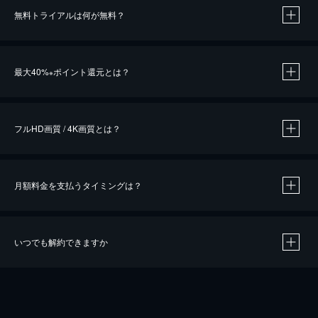
無料トライアルは何が無料？
※
最大40%
ポイント還元とは？
※
※
作品によって必要なポイントが異なります。
フルHD画質 / 4K画質とは？
月額料金を支払うタイミングは？
※
40％ポイント還元の対象は、クレジットカード決済による作品の購入 / レンタルです。
※
iOSアプリのUコイン決済による作品の購入 / レンタルは、20％のポイント還元です。
※
還元の対象外となる決済方法や商品があります。くわしくは
こちら
をご確認ください。
いつでも解約できますか