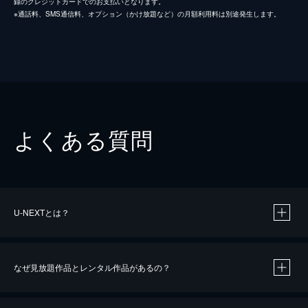
録のクレジットカードでのお支払いとなります。
※通話料、SMS通信料、オプション（かけ放題など）の月額利用料は別途発生します。
よくある質問
U-NEXTとは？
なぜ見放題作品とレンタル作品があるの？