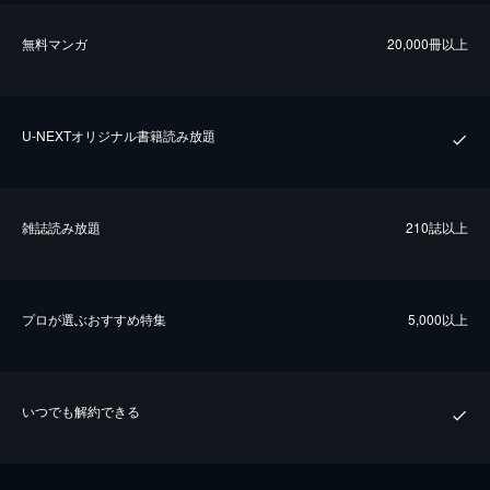
無料マンガ
20,000冊以上
U-NEXTオリジナル書籍読み放題
雑誌読み放題
210誌以上
プロが選ぶおすすめ特集
5,000以上
いつでも解約できる