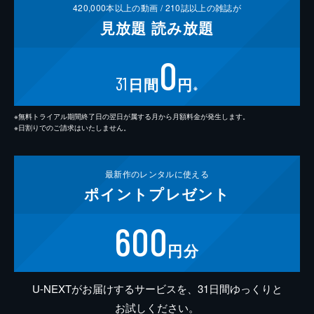
420,000
本以上の動画 /
210
誌以上の雑誌が
見放題
読み放題
0
31
日間
円
※
※無料トライアル期間終了日の翌日が属する月から月額料金が発生します。
※日割りでのご請求はいたしません。
最新作の
レンタルに使える
ポイント
プレゼント
600
円分
U-NEXTがお届けするサービスを、31日間ゆっくりと
お試しください。