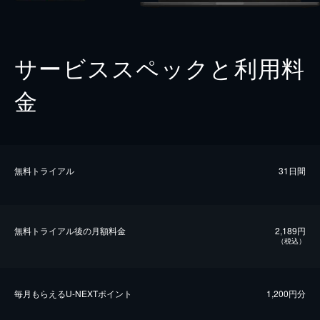
サービススペックと利用料
金
無料トライアル
31日間
無料トライアル後の⽉額料金
2,189円
（税込）
毎⽉もらえるU-NEXTポイント
1,200円分