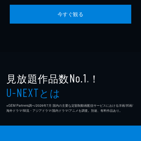
今すぐ観る
見放題作品数
！
No.1
※
とは
U-NEXT
※GEM Partners調べ/2026年7⽉ 国内の主要な定額制動画配信サービスにおける洋画/邦画/
海外ドラマ/韓流・アジアドラマ/国内ドラマ/アニメを調査。別途、有料作品あり。