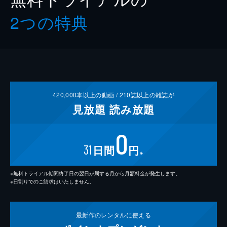
2つの特典
420,000
本以上の動画 /
210
誌以上の雑誌が
見放題
読み放題
0
31
日間
円
※
※無料トライアル期間終了日の翌日が属する月から月額料金が発生します。
※日割りでのご請求はいたしません。
最新作の
レンタルに使える