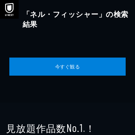
本文へスキップ
「ネル・フィッシャー」の検索
結果
今すぐ観る
見放題作品数
！
No.1
※