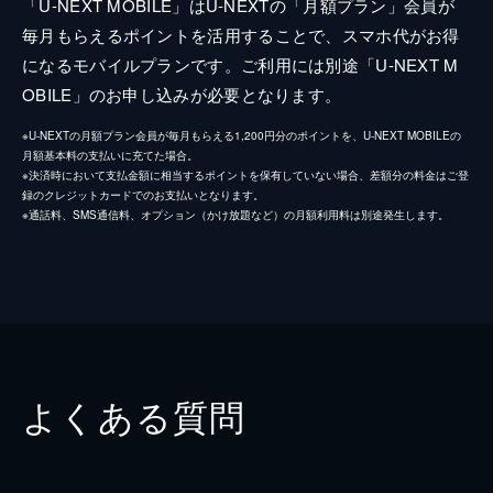
「U-NEXT MOBILE」はU-NEXTの「月額プラン」会員が
毎月もらえるポイントを活用することで、スマホ代がお得
になるモバイルプランです。ご利用には別途「U-NEXT M
OBILE」のお申し込みが必要となります。
※U-NEXTの月額プラン会員が毎月もらえる1,200円分のポイントを、U-NEXT MOBILEの
月額基本料の支払いに充てた場合。
※決済時において支払金額に相当するポイントを保有していない場合、差額分の料金はご登
録のクレジットカードでのお支払いとなります。
※通話料、SMS通信料、オプション（かけ放題など）の月額利用料は別途発生します。
よくある質問