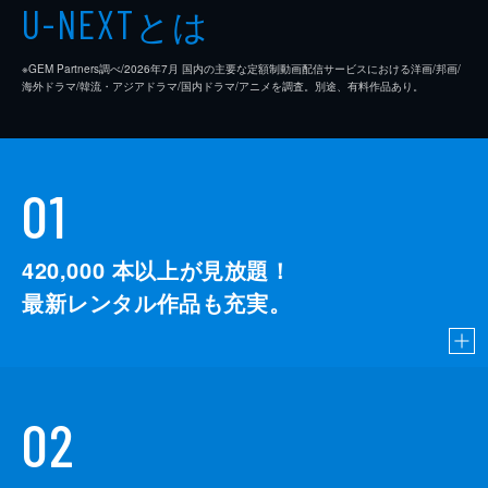
とは
U-NEXT
※GEM Partners調べ/2026年7⽉ 国内の主要な定額制動画配信サービスにおける洋画/邦画/
海外ドラマ/韓流・アジアドラマ/国内ドラマ/アニメを調査。別途、有料作品あり。
01
420,000
本以上が見放題！
最新レンタル作品も充実。
02