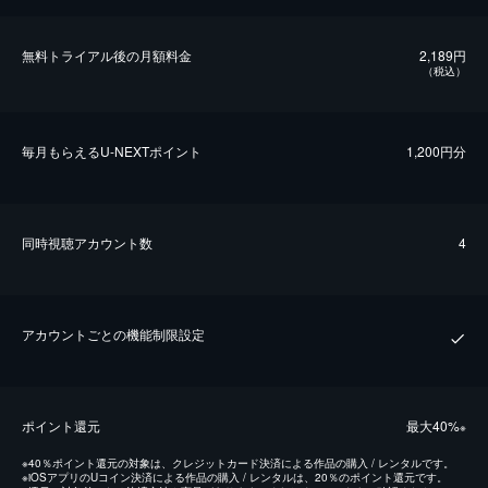
無料トライアル後の⽉額料金
2,189円
（税込）
毎⽉もらえるU-NEXTポイント
1,200円分
同時視聴アカウント数
4
アカウントごとの機能制限設定
ポイント還元
最⼤40%
※
※
40％ポイント還元の対象は、クレジットカード決済による作品の購入 / レンタルです。
※
iOSアプリのUコイン決済による作品の購入 / レンタルは、20％のポイント還元です。