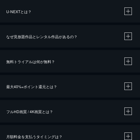
U-NEXTとは？
なぜ見放題作品とレンタル作品があるの？
無料トライアルは何が無料？
※
最大40%
ポイント還元とは？
※
※
作品によって必要なポイントが異なります。
フルHD画質 / 4K画質とは？
月額料金を支払うタイミングは？
※
40％ポイント還元の対象は、クレジットカード決済による作品の購入 / レンタルです。