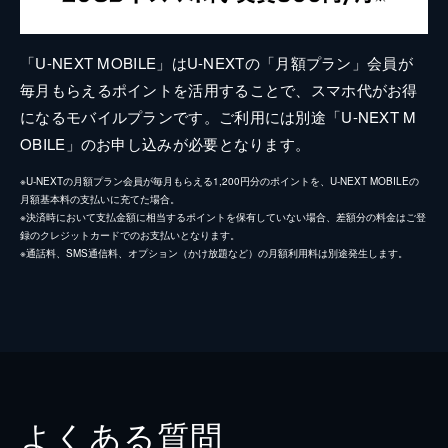
「U-NEXT MOBILE」はU-NEXTの「月額プラン」会員が
毎月もらえるポイントを活用することで、スマホ代がお得
になるモバイルプランです。ご利用には別途「U-NEXT M
OBILE」のお申し込みが必要となります。
※U-NEXTの月額プラン会員が毎月もらえる1,200円分のポイントを、U-NEXT MOBILEの
月額基本料の支払いに充てた場合。
※決済時において支払金額に相当するポイントを保有していない場合、差額分の料金はご登
録のクレジットカードでのお支払いとなります。
※通話料、SMS通信料、オプション（かけ放題など）の月額利用料は別途発生します。
よくある質問