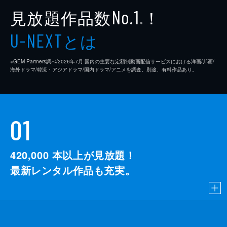
見放題作品数
！
No.1
※
とは
U-NEXT
※GEM Partners調べ/2026年7⽉ 国内の主要な定額制動画配信サービスにおける洋画/邦画/
海外ドラマ/韓流・アジアドラマ/国内ドラマ/アニメを調査。別途、有料作品あり。
01
420,000
本以上が見放題！
最新レンタル作品も充実。