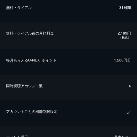
無料トライアル
31日間
無料トライアル後の⽉額料金
2,189円
（税込）
毎⽉もらえるU-NEXTポイント
1,200円分
同時視聴アカウント数
4
アカウントごとの機能制限設定
ポイント還元
最⼤40%