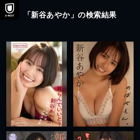
本文へスキップ
「新谷あやか」の検索結果