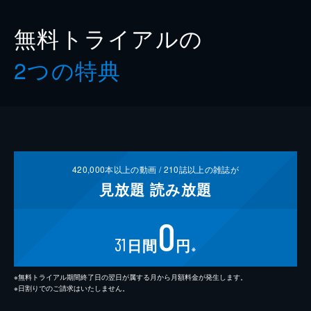
無料トライアルの
2つの特典
420,000
本以上の動画 /
210
誌以上の雑誌が
見放題
読み放題
0
31
日間
円
※
※無料トライアル期間終了日の翌日が属する月から月額料金が発生します。
※日割りでのご請求はいたしません。