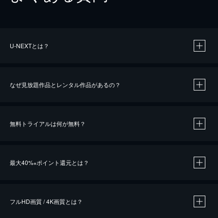
U-NEXTとは？
なぜ見放題作品とレンタル作品があるの？
無料トライアルは何が無料？
※
最大40%
ポイント還元とは？
※
※
作品によって必要なポイントが異なります。
フルHD画質 / 4K画質とは？