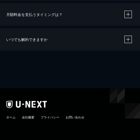
月額料金を支払うタイミングは？
※
40％ポイント還元の対象は、クレジットカード決済による作品の購入 / レンタルです。
※
iOSアプリのUコイン決済による作品の購入 / レンタルは、20％のポイント還元です。
※
還元の対象外となる決済方法や商品があります。くわしくは
こちら
をご確認ください。
いつでも解約できますか
こちら
ホーム
会社概要
プライバシー
お問い合わせ