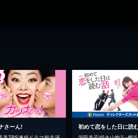
ナさーん!
直美TBS連続ドラマ初主演
深田恭子VS永山絢斗×横浜