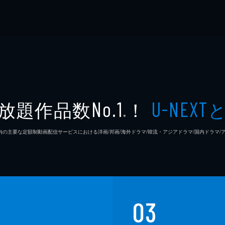
放題作品数
！
No.1
U-NEXT
※
26年7⽉ 国内の主要な定額制動画配信サービスにおける洋画/邦画/海外ドラマ/韓流・アジアドラマ/国内ドラ
03