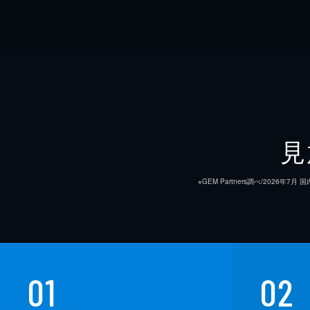
見
※GEM Partners調べ/20
01
02