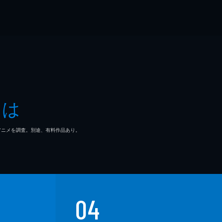
とは
マ/アニメを調査。別途、有料作品あり。
04