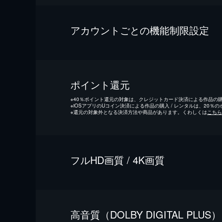
アカウントごとの機能制限設定
ポイント還元
※
40％ポイント還元の対象は、クレジットカード決済による作品の購入
※
iOSアプリのUコイン決済による作品の購入 / レンタルは、20％
※
還元の対象外となる決済方法や商品があります。くわしくは
こちら
フルHD画質 / 4K画質
⾼⾳質（DOLBY DIGITAL PLUS）