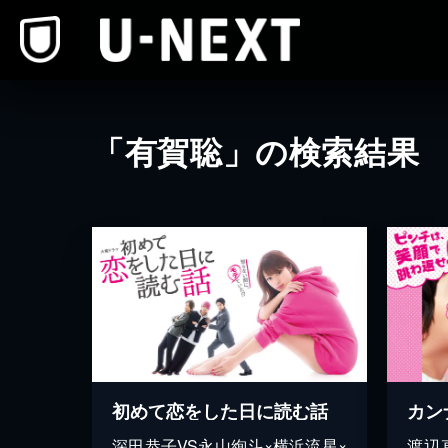
本文へスキップ
「有賀聡」の検索結果
初めて恋をした日に読む話
カン
深田恭子VS永山絢斗×横浜流星×
渡辺