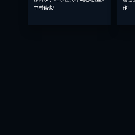
中村倫也!
作!