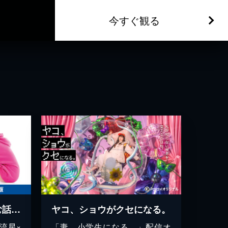
今すぐ観る
初めて恋をした日に読む話 ディレクターズカット版
ヤコ、ショウがクセになる。
流星×
「妻、小学生になる。」配信オ