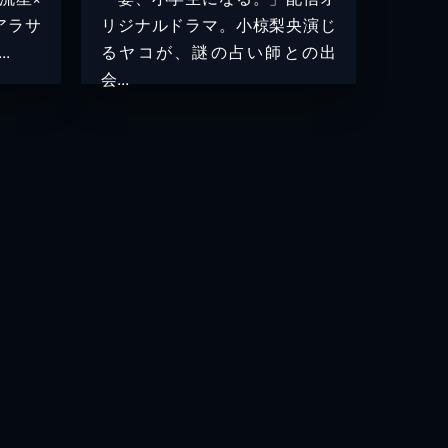
アラサ
リジナルドラマ。小椋梨央演じ
.
るヤコが、謎の占い師との出
会...