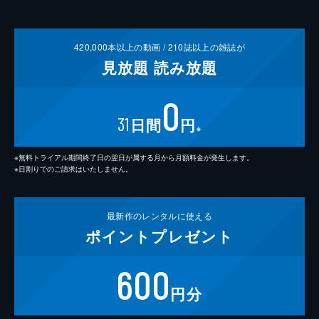
420,000
本以上の動画 /
210
誌以上の雑誌が
見放題
読み放題
0
31
日間
円
※
※無料トライアル期間終了日の翌日が属する月から月額料金が発生します。
※日割りでのご請求はいたしません。
最新作の
レンタルに使える
ポイント
プレゼント
600
円分