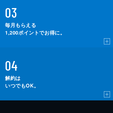
03
毎月もらえる
1,200
ポイントでお得に。
04
解約は
いつでもOK。