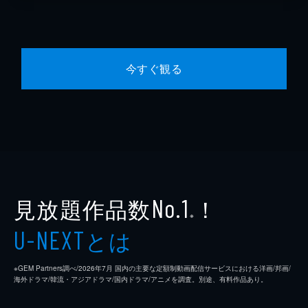
今すぐ観る
見放題作品数
！
No.1
※
とは
U-NEXT
※GEM Partners調べ/2026年7⽉ 国内の主要な定額制動画配信サービスにおける洋画/邦画/
海外ドラマ/韓流・アジアドラマ/国内ドラマ/アニメを調査。別途、有料作品あり。