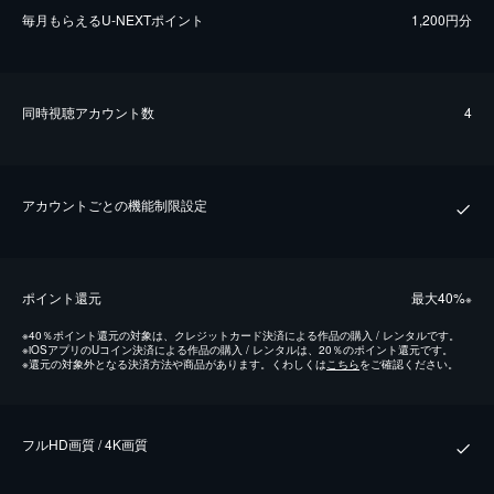
毎⽉もらえるU-NEXTポイント
1,200円分
同時視聴アカウント数
4
アカウントごとの機能制限設定
ポイント還元
最⼤40%
※
※
40％ポイント還元の対象は、クレジットカード決済による作品の購入 / レンタルです。
※
iOSアプリのUコイン決済による作品の購入 / レンタルは、20％のポイント還元です。
※
還元の対象外となる決済方法や商品があります。くわしくは
こちら
をご確認ください。
フルHD画質 / 4K画質