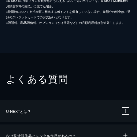
※U-NEXTの月額プラン会員が毎月もらえる1,200円分のポイントを、U-NEXT MOBILEの
月額基本料の支払いに充てた場合。
※決済時において支払金額に相当するポイントを保有していない場合、差額分の料金はご登
録のクレジットカードでのお支払いとなります。
※通話料、SMS通信料、オプション（かけ放題など）の月額利用料は別途発生します。
よくある質問
U-NEXTとは？
なぜ見放題作品とレンタル作品があるの？