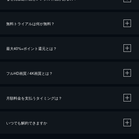
無料トライアルは何が無料？
※
最大40%
ポイント還元とは？
※
※
作品によって必要なポイントが異なります。
フルHD画質 / 4K画質とは？
月額料金を支払うタイミングは？
※
40％ポイント還元の対象は、クレジットカード決済による作品の購入 / レンタルです。
※
iOSアプリのUコイン決済による作品の購入 / レンタルは、20％のポイント還元です。
※
還元の対象外となる決済方法や商品があります。くわしくは
こちら
をご確認ください。
いつでも解約できますか