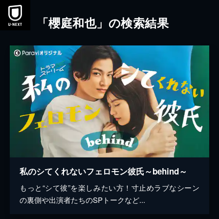
本文へスキップ
「櫻庭和也」の検索結果
私のシてくれないフェロモン彼氏～behind～
もっと“シて彼”を楽しみたい方！寸止めラブなシーン
の裏側や出演者たちのSPトークなど...