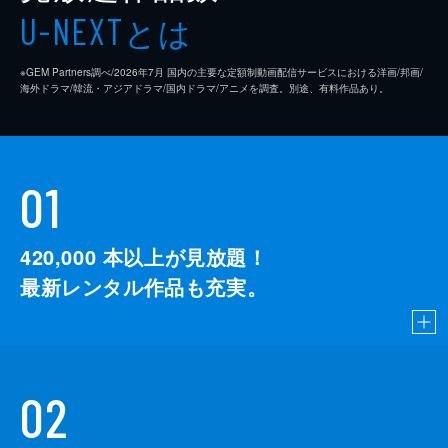
とは
U-NEXT
※GEM Partners調べ/2026年7⽉ 国内の主要な定額制動画配信サービスにおける洋画/邦画/
海外ドラマ/韓流・アジアドラマ/国内ドラマ/アニメを調査。別途、有料作品あり。
01
420,000
本以上が見放題！
最新レンタル作品も充実。
02