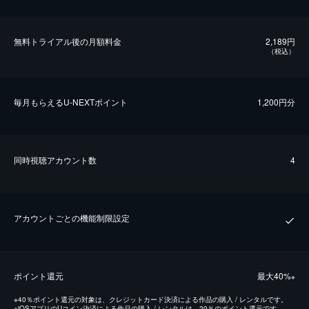
無料トライアル後の⽉額料金
2,189円
（税込）
毎⽉もらえるU-NEXTポイント
1,200円分
同時視聴アカウント数
4
アカウントごとの機能制限設定
ポイント還元
最⼤40%
※
※
40％ポイント還元の対象は、クレジットカード決済による作品の購入 / レンタルです。
※
iOSアプリのUコイン決済による作品の購入 / レンタルは、20％のポイント還元です。