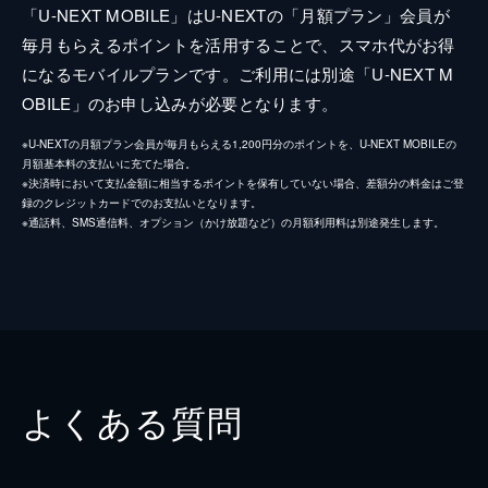
「U-NEXT MOBILE」はU-NEXTの「月額プラン」会員が
毎月もらえるポイントを活用することで、スマホ代がお得
になるモバイルプランです。ご利用には別途「U-NEXT M
OBILE」のお申し込みが必要となります。
※U-NEXTの月額プラン会員が毎月もらえる1,200円分のポイントを、U-NEXT MOBILEの
月額基本料の支払いに充てた場合。
※決済時において支払金額に相当するポイントを保有していない場合、差額分の料金はご登
録のクレジットカードでのお支払いとなります。
※通話料、SMS通信料、オプション（かけ放題など）の月額利用料は別途発生します。
よくある質問