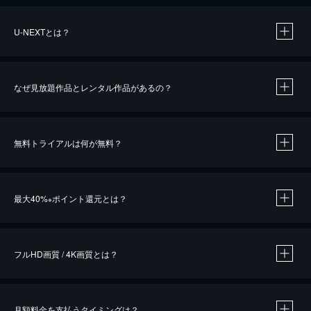
U-NEXTとは？
なぜ見放題作品とレンタル作品があるの？
無料トライアルは何が無料？
※
最大40%
ポイント還元とは？
※
※
作品によって必要なポイントが異なります。
フルHD画質 / 4K画質とは？
月額料金を支払うタイミングは？