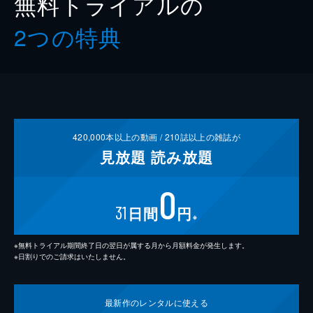
無料トライアルの
2つの特典
420,000
本以上の動画 /
210
誌以上の雑誌が
見放題
読み放題
0
31
日間
円
※
※無料トライアル期間終了日の翌日が属する月から月額料金が発生します。
※日割りでのご請求はいたしません。
最新作の
レンタルに使える