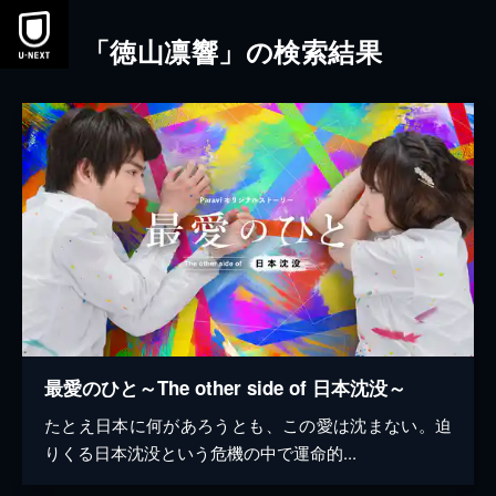
本文へスキップ
「徳山凛響」の検索結果
最愛のひと～The other side of 日本沈没～
たとえ日本に何があろうとも、この愛は沈まない。迫
りくる日本沈没という危機の中で運命的...