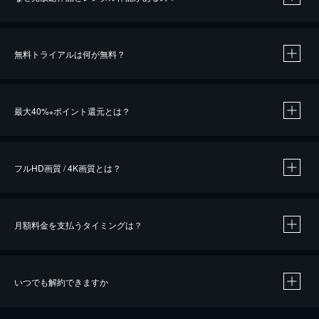
無料トライアルは何が無料？
※
最大40%
ポイント還元とは？
※
※
作品によって必要なポイントが異なります。
フルHD画質 / 4K画質とは？
月額料金を支払うタイミングは？
※
40％ポイント還元の対象は、クレジットカード決済による作品の購入 / レンタルです。
※
iOSアプリのUコイン決済による作品の購入 / レンタルは、20％のポイント還元です。
※
還元の対象外となる決済方法や商品があります。くわしくは
こちら
をご確認ください。
いつでも解約できますか