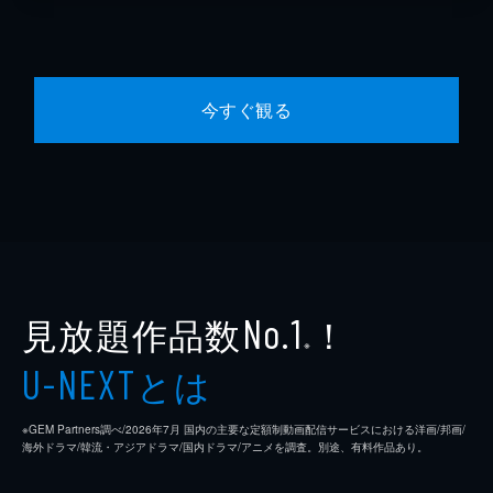
今すぐ観る
見放題作品数
！
No.1
※
とは
U-NEXT
※GEM Partners調べ/2026年7⽉ 国内の主要な定額制動画配信サービスにおける洋画/邦画/
海外ドラマ/韓流・アジアドラマ/国内ドラマ/アニメを調査。別途、有料作品あり。