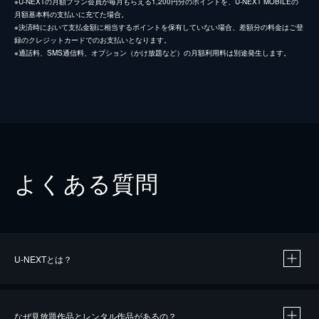
※U-NEXTの月額プラン会員が毎月もらえる1,200円分のポイントを、U-NEXT MOBILEの
月額基本料の支払いに充てた場合。
※決済時において支払金額に相当するポイントを保有していない場合、差額分の料金はご登
録のクレジットカードでのお支払いとなります。
※通話料、SMS通信料、オプション（かけ放題など）の月額利用料は別途発生します。
よくある質問
U-NEXTとは？
なぜ見放題作品とレンタル作品があるの？