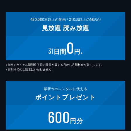
420,000
本以上の動画 /
210
誌以上の雑誌が
見放題
読み放題
0
31
日間
円
※
※無料トライアル期間終了日の翌日が属する月から月額料金が発生します。
※日割りでのご請求はいたしません。
最新作の
レンタルに使える
ポイント
プレゼント
600
円分