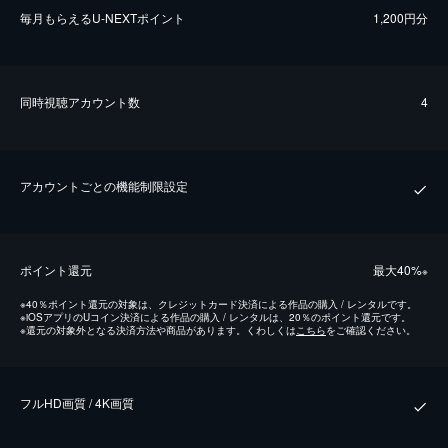
毎⽉もらえるU-NEXTポイント
1,200円分
同時視聴アカウント数
4
アカウントごとの機能制限設定
ポイント還元
最⼤40%
※
※
40％ポイント還元の対象は、クレジットカード決済による作品の購入 / レンタルです。
※
iOSアプリのUコイン決済による作品の購入 / レンタルは、20％のポイント還元です。
※
還元の対象外となる決済方法や商品があります。くわしくは
こちら
をご確認ください。
フルHD画質 / 4K画質