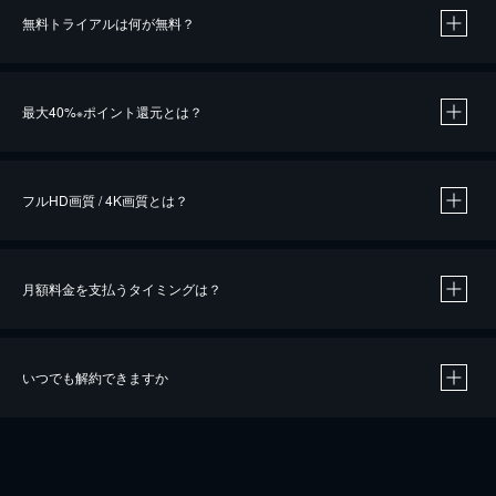
無料トライアルは何が無料？
※
最大40%
ポイント還元とは？
※
※
作品によって必要なポイントが異なります。
フルHD画質 / 4K画質とは？
月額料金を支払うタイミングは？
※
40％ポイント還元の対象は、クレジットカード決済による作品の購入 / レンタルです。
※
iOSアプリのUコイン決済による作品の購入 / レンタルは、20％のポイント還元です。
※
還元の対象外となる決済方法や商品があります。くわしくは
こちら
をご確認ください。
いつでも解約できますか