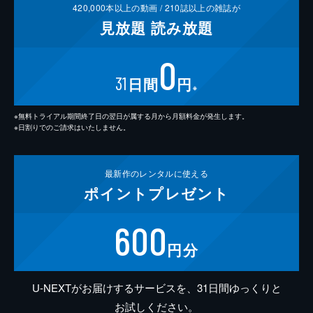
420,000
本以上の動画 /
210
誌以上の雑誌が
見放題
読み放題
0
31
日間
円
※
※無料トライアル期間終了日の翌日が属する月から月額料金が発生します。
※日割りでのご請求はいたしません。
最新作の
レンタルに使える
ポイント
プレゼント
600
円分
U-NEXTがお届けするサービスを、31日間ゆっくりと
お試しください。