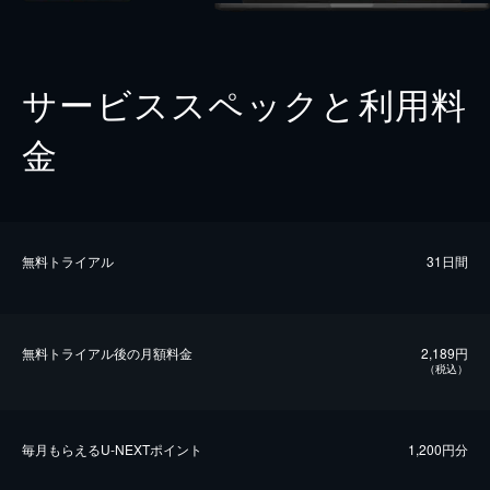
サービススペックと利用料
金
無料トライアル
31日間
無料トライアル後の⽉額料金
2,189円
（税込）
毎⽉もらえるU-NEXTポイント
1,200円分