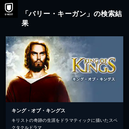
本文へスキップ
「バリー・キーガン」の検索結
果
キング・オブ・キングス
キリストの奇跡の生涯をドラマティックに描いたスペ
クタクルドラマ