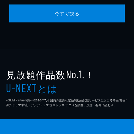
今すぐ観る
見放題作品数
！
No.1
※
とは
U-NEXT
※GEM Partners調べ/2026年7⽉ 国内の主要な定額制動画配信サービスにおける洋画/邦画/
海外ドラマ/韓流・アジアドラマ/国内ドラマ/アニメを調査。別途、有料作品あり。