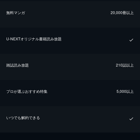
無料マンガ
20,000冊以上
U-NEXTオリジナル書籍読み放題
雑誌読み放題
210誌以上
プロが選ぶおすすめ特集
5,000以上
いつでも解約できる