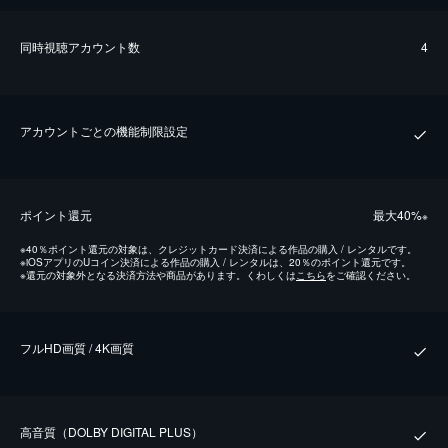
同時視聴アカウント数
4
アカウントごとの機能制限設定
ポイント還元
最⼤40%
※
※
40％ポイント還元の対象は、クレジットカード決済による作品の購入 / レンタルです。
※
iOSアプリのUコイン決済による作品の購入 / レンタルは、20％のポイント還元です。
※
還元の対象外となる決済方法や商品があります。くわしくは
こちら
をご確認ください。
フルHD画質 / 4K画質
⾼⾳質（DOLBY DIGITAL PLUS）