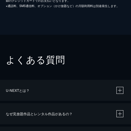
録のクレジットカードでのお支払いとなります。
※通話料、SMS通信料、オプション（かけ放題など）の月額利用料は別途発生します。
よくある質問
U-NEXTとは？
なぜ見放題作品とレンタル作品があるの？