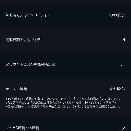
毎⽉もらえるU-NEXTポイント
1,200円分
同時視聴アカウント数
4
アカウントごとの機能制限設定
ポイント還元
最⼤40%
※
※
40％ポイント還元の対象は、クレジットカード決済による作品の購入 / レンタルです。
※
iOSアプリのUコイン決済による作品の購入 / レンタルは、20％のポイント還元です。
※
還元の対象外となる決済方法や商品があります。くわしくは
こちら
をご確認ください。
フルHD画質 / 4K画質