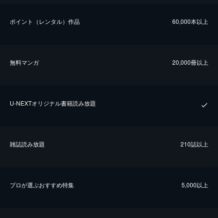
ポイント（レンタル）作品
60,000本以上
無料マンガ
20,000冊以上
U-NEXTオリジナル書籍読み放題
雑誌読み放題
210誌以上
プロが選ぶおすすめ特集
5,000以上