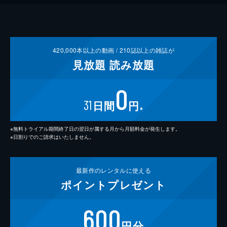
420,000
本以上の動画 /
210
誌以上の雑誌が
見放題
読み放題
0
31
日間
円
※
※無料トライアル期間終了日の翌日が属する月から月額料金が発生します。
※日割りでのご請求はいたしません。
最新作の
レンタルに使える
ポイント
プレゼント
600
円分