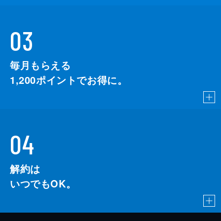
03
毎月もらえる
1,200
ポイントでお得に。
04
解約は
いつでもOK。