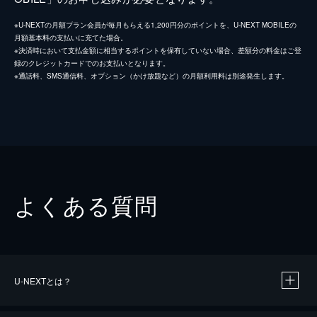
※U-NEXTの月額プラン会員が毎月もらえる1,200円分のポイントを、U-NEXT MOBILEの
月額基本料の支払いに充てた場合。
※決済時において支払金額に相当するポイントを保有していない場合、差額分の料金はご登
録のクレジットカードでのお支払いとなります。
※通話料、SMS通信料、オプション（かけ放題など）の月額利用料は別途発生します。
よくある質問
U-NEXTとは？