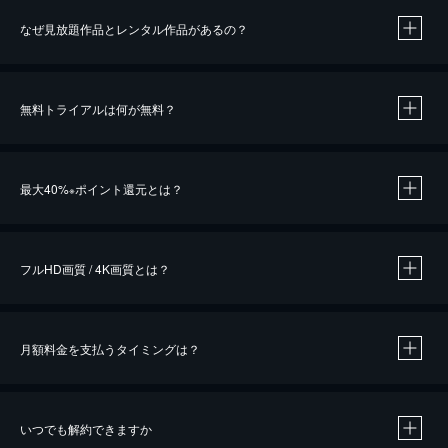
なぜ見放題作品とレンタル作品があるの？
無料トライアルは何が無料？
※
最大40%
ポイント還元とは？
※
※
作品によって必要なポイントが異なります。
フルHD画質 / 4K画質とは？
月額料金を支払うタイミングは？
※
40％ポイント還元の対象は、クレジットカード決済による作品の購入 / レンタルです。
※
iOSアプリのUコイン決済による作品の購入 / レンタルは、20％のポイント還元です。
※
還元の対象外となる決済方法や商品があります。くわしくは
こちら
をご確認ください。
いつでも解約できますか