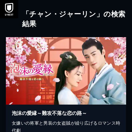
本文へスキップ
「チャン・ジャーリン」の検索
結果
泡沫の愛縁～難攻不落な恋の路～
女嫌いの将軍と男装の女盗賊が繰り広げるロマンス時
代劇