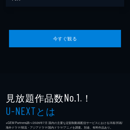
今すぐ観る
見放題作品数
！
No.1
※
とは
U-NEXT
※GEM Partners調べ/2026年7⽉ 国内の主要な定額制動画配信サービスにおける洋画/邦画/
海外ドラマ/韓流・アジアドラマ/国内ドラマ/アニメを調査。別途、有料作品あり。