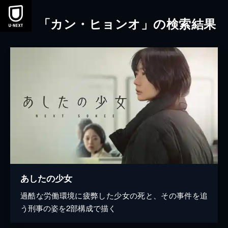
本文へスキップ
「カン・ヒョンオ」の検索結果
あしたの少女
過酷な労働環境に疲弊した少女の死と、その事件を追
う刑事の姿を2部構成で描く