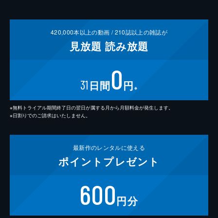
420,000
本以上の動画 /
210
誌以上の雑誌が
見放題
読み放題
0
31
日間
円
※
※無料トライアル期間終了日の翌日が属する月から月額料金が発生します。
※日割りでのご請求はいたしません。
最新作の
レンタルに使える
ポイント
プレゼント
600
円分