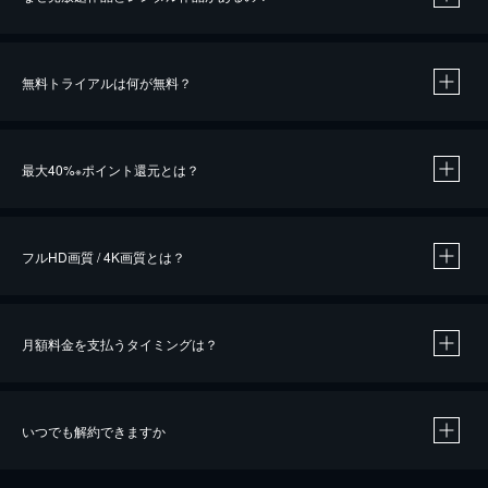
無料トライアルは何が無料？
※
最大40%
ポイント還元とは？
※
※
作品によって必要なポイントが異なります。
フルHD画質 / 4K画質とは？
月額料金を支払うタイミングは？
※
40％ポイント還元の対象は、クレジットカード決済による作品の購入 / レンタルです。
※
iOSアプリのUコイン決済による作品の購入 / レンタルは、20％のポイント還元です。
※
還元の対象外となる決済方法や商品があります。くわしくは
こちら
をご確認ください。
いつでも解約できますか