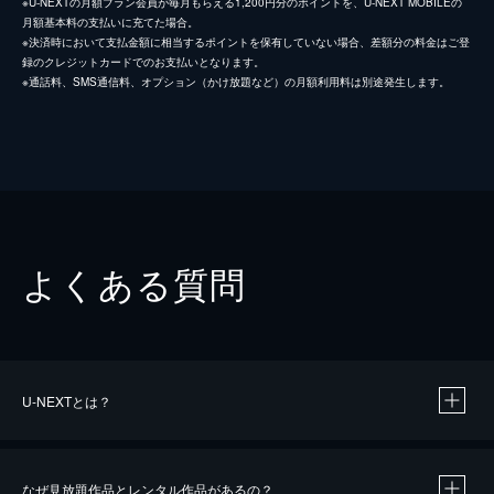
※U-NEXTの月額プラン会員が毎月もらえる1,200円分のポイントを、U-NEXT MOBILEの
月額基本料の支払いに充てた場合。
※決済時において支払金額に相当するポイントを保有していない場合、差額分の料金はご登
録のクレジットカードでのお支払いとなります。
※通話料、SMS通信料、オプション（かけ放題など）の月額利用料は別途発生します。
よくある質問
U-NEXTとは？
なぜ見放題作品とレンタル作品があるの？