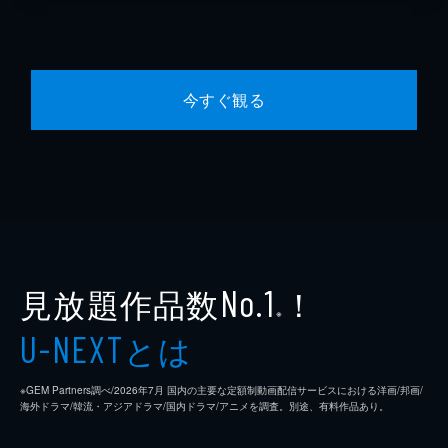
今すぐ観る
見放題作品数
！
No.1
※
とは
U-NEXT
※GEM Partners調べ/2026年7⽉ 国内の主要な定額制動画配信サービスにおける洋画/邦画/
海外ドラマ/韓流・アジアドラマ/国内ドラマ/アニメを調査。別途、有料作品あり。