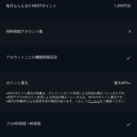
毎⽉もらえるU-NEXTポイント
1,200円分
同時視聴アカウント数
4
アカウントごとの機能制限設定
ポイント還元
最⼤40%
※
※
40％ポイント還元の対象は、クレジットカード決済による作品の購入 / レンタルです。
※
iOSアプリのUコイン決済による作品の購入 / レンタルは、20％のポイント還元です。
※
還元の対象外となる決済方法や商品があります。くわしくは
こちら
をご確認ください。
フルHD画質 / 4K画質