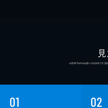
見
※GEM Partners調べ/20
01
02