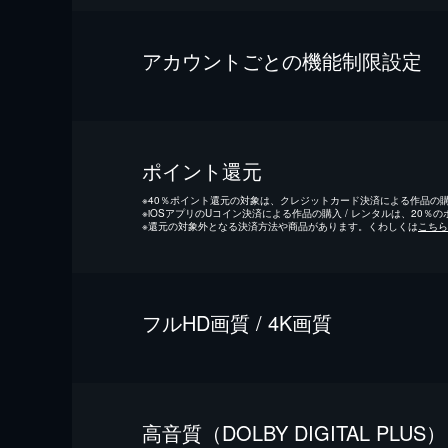
アカウントごとの機能制限設定
ポイント還元
※
40％ポイント還元の対象は、クレジットカード決済による作品の購入
※
iOSアプリのUコイン決済による作品の購入 / レンタルは、20％
※
還元の対象外となる決済方法や商品があります。くわしくは
こちら
フルHD画質 / 4K画質
⾼⾳質（DOLBY DIGITAL PLUS）