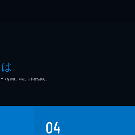
とは
マ/アニメを調査。別途、有料作品あり。
04