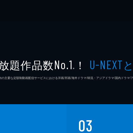
放題作品数
！
No.1
U-NEXT
※
26年7⽉ 国内の主要な定額制動画配信サービスにおける洋画/邦画/海外ドラマ/韓流・アジアドラマ/国内ドラ
03