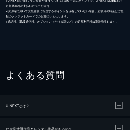
※U-NEXTの月額プラン会員が毎月もらえる1,200円分のポイントを、U-NEXT MOBILEの
月額基本料の支払いに充てた場合。
※決済時において支払金額に相当するポイントを保有していない場合、差額分の料金はご登
録のクレジットカードでのお支払いとなります。
※通話料、SMS通信料、オプション（かけ放題など）の月額利用料は別途発生します。
よくある質問
U-NEXTとは？
なぜ見放題作品とレンタル作品があるの？