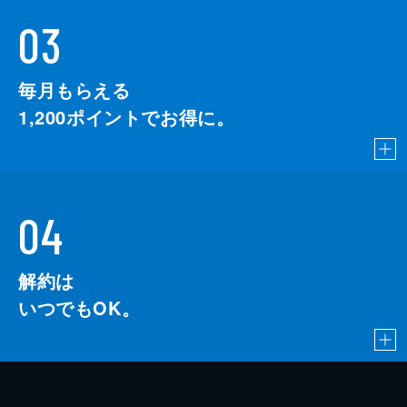
03
毎月もらえる
1,200
ポイントでお得に。
04
解約は
いつでもOK。