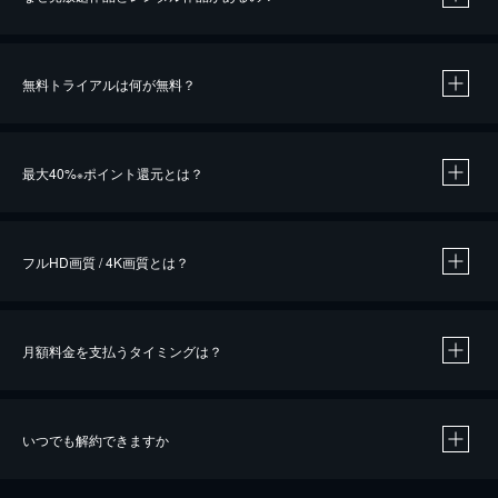
無料トライアルは何が無料？
※
最大40%
ポイント還元とは？
※
※
作品によって必要なポイントが異なります。
フルHD画質 / 4K画質とは？
月額料金を支払うタイミングは？
※
40％ポイント還元の対象は、クレジットカード決済による作品の購入 / レンタルです。
※
iOSアプリのUコイン決済による作品の購入 / レンタルは、20％のポイント還元です。
※
還元の対象外となる決済方法や商品があります。くわしくは
こちら
をご確認ください。
いつでも解約できますか