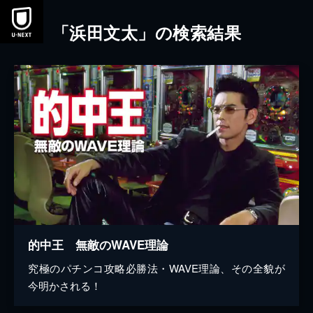
本文へスキップ
「浜田文太」の検索結果
的中王 無敵のWAVE理論
究極のパチンコ攻略必勝法・WAVE理論、その全貌が
今明かされる！