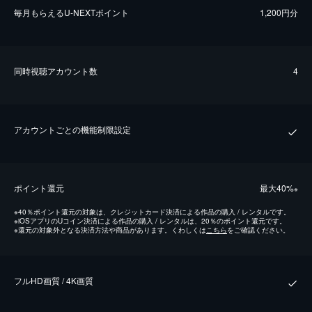
毎⽉もらえるU-NEXTポイント
1,200円分
同時視聴アカウント数
4
アカウントごとの機能制限設定
ポイント還元
最⼤40%
※
※
40％ポイント還元の対象は、クレジットカード決済による作品の購入 / レンタルです。
※
iOSアプリのUコイン決済による作品の購入 / レンタルは、20％のポイント還元です。
※
還元の対象外となる決済方法や商品があります。くわしくは
こちら
をご確認ください。
フルHD画質 / 4K画質