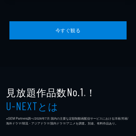
今すぐ観る
見放題作品数
！
No.1
※
とは
U-NEXT
※GEM Partners調べ/2026年7⽉ 国内の主要な定額制動画配信サービスにおける洋画/邦画/
海外ドラマ/韓流・アジアドラマ/国内ドラマ/アニメを調査。別途、有料作品あり。