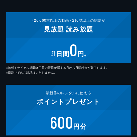
420,000
本以上の動画 /
210
誌以上の雑誌が
見放題
読み放題
0
31
日間
円
※
※無料トライアル期間終了日の翌日が属する月から月額料金が発生します。
※日割りでのご請求はいたしません。
最新作の
レンタルに使える
ポイント
プレゼント
600
円分