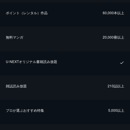
ポイント（レンタル）作品
60,000本以上
無料マンガ
20,000冊以上
U-NEXTオリジナル書籍読み放題
雑誌読み放題
210誌以上
プロが選ぶおすすめ特集
5,000以上