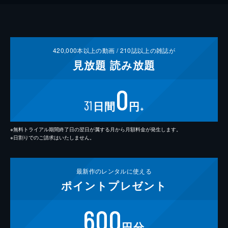
420,000
本以上の動画 /
210
誌以上の雑誌が
見放題
読み放題
0
31
日間
円
※
※無料トライアル期間終了日の翌日が属する月から月額料金が発生します。
※日割りでのご請求はいたしません。
最新作の
レンタルに使える
ポイント
プレゼント
600
円分