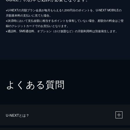
※U-NEXTの月額プラン会員が毎月もらえる1,200円分のポイントを、U-NEXT MOBILEの
月額基本料の支払いに充てた場合。
※決済時において支払金額に相当するポイントを保有していない場合、差額分の料金はご登
録のクレジットカードでのお支払いとなります。
※通話料、SMS通信料、オプション（かけ放題など）の月額利用料は別途発生します。
よくある質問
U-NEXTとは？