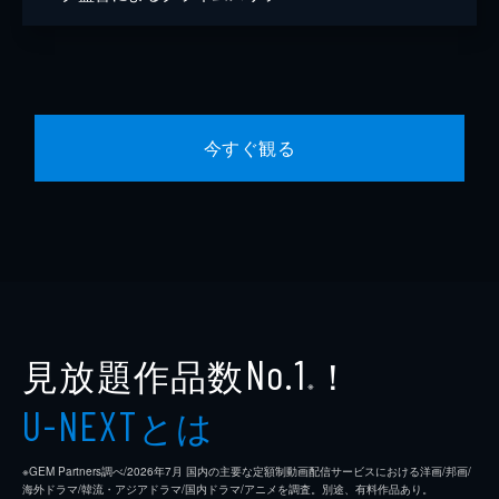
今すぐ観る
見放題作品数
！
No.1
※
とは
U-NEXT
※GEM Partners調べ/2026年7⽉ 国内の主要な定額制動画配信サービスにおける洋画/邦画/
海外ドラマ/韓流・アジアドラマ/国内ドラマ/アニメを調査。別途、有料作品あり。