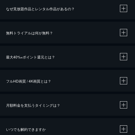
なぜ見放題作品とレンタル作品があるの？
無料トライアルは何が無料？
※
最大40%
ポイント還元とは？
※
※
作品によって必要なポイントが異なります。
フルHD画質 / 4K画質とは？
月額料金を支払うタイミングは？
※
40％ポイント還元の対象は、クレジットカード決済による作品の購入 / レンタルです。
※
iOSアプリのUコイン決済による作品の購入 / レンタルは、20％のポイント還元です。
※
還元の対象外となる決済方法や商品があります。くわしくは
こちら
をご確認ください。
いつでも解約できますか