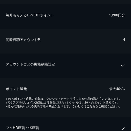
毎⽉もらえるU-NEXTポイント
1,200円分
同時視聴アカウント数
4
アカウントごとの機能制限設定
ポイント還元
最⼤40%
※
※
40％ポイント還元の対象は、クレジットカード決済による作品の購入 / レンタルです。
※
iOSアプリのUコイン決済による作品の購入 / レンタルは、20％のポイント還元です。
※
還元の対象外となる決済方法や商品があります。くわしくは
こちら
をご確認ください。
フルHD画質 / 4K画質