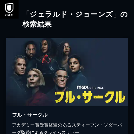
本文へスキップ
「ジェラルド・ジョーンズ」の
検索結果
フル・サークル
アカデミー賞受賞経験のあるスティーブン・ソダーバ
ーグ監督によるクライムスリラー