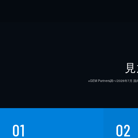
見
※GEM Partners調べ/20
01
02