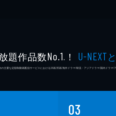
放題作品数
！
No.1
U-NEXT
※
26年7⽉ 国内の主要な定額制動画配信サービスにおける洋画/邦画/海外ドラマ/韓流・アジアドラマ/国内ドラ
03