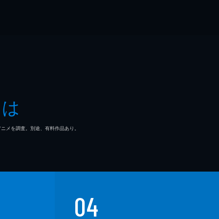
とは
マ/アニメを調査。別途、有料作品あり。
04