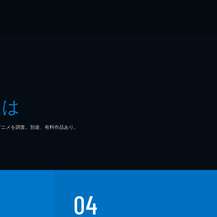
とは
マ/アニメを調査。別途、有料作品あり。
04