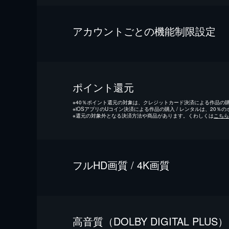
アカウントごとの機能制限設定
ポイント還元
※
40％ポイント還元の対象は、クレジットカード決済による作品の購入
※
iOSアプリのUコイン決済による作品の購入 / レンタルは、20％
※
還元の対象外となる決済方法や商品があります。くわしくは
こちら
フルHD画質 / 4K画質
⾼⾳質（DOLBY DIGITAL PLUS）