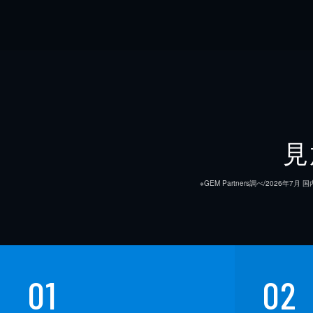
見
※GEM Partners調べ/20
01
02