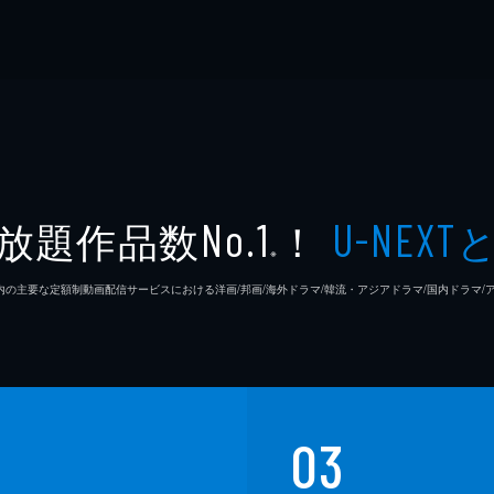
放題作品数
！
No.1
U-NEXT
※
26年7⽉ 国内の主要な定額制動画配信サービスにおける洋画/邦画/海外ドラマ/韓流・アジアドラマ/国内ドラ
03