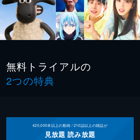
無料トライアルの
2つの特典
420,000
本以上の動画 /
210
誌以上の雑誌が
見放題
読み放題