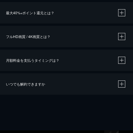
※
最大40%
ポイント還元とは？
※
※
作品によって必要なポイントが異なります。
フルHD画質 / 4K画質とは？
月額料金を支払うタイミングは？
※
40％ポイント還元の対象は、クレジットカード決済による作品の購入 / レンタルです。
※
iOSアプリのUコイン決済による作品の購入 / レンタルは、20％のポイント還元です。
※
還元の対象外となる決済方法や商品があります。くわしくは
こちら
をご確認ください。
いつでも解約できますか
こちら