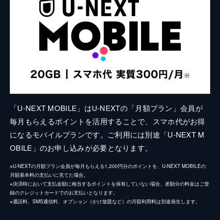
「U-NEXT MOBILE」はU-NEXTの「月額プラン」会員が
毎月もらえるポイントを活用することで、スマホ代がお得
になるモバイルプランです。ご利用には別途「U-NEXT M
OBILE」のお申し込みが必要となります。
※U-NEXTの月額プラン会員が毎月もらえる1,200円分のポイントを、U-NEXT MOBILEの
月額基本料の支払いに充てた場合。
※決済時において支払金額に相当するポイントを保有していない場合、差額分の料金はご登
録のクレジットカードでのお支払いとなります。
※通話料、SMS通信料、オプション（かけ放題など）の月額利用料は別途発生します。