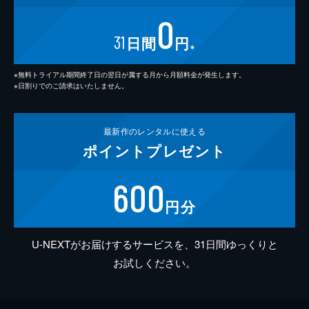
0
31
日間
円
※
※無料トライアル期間終了日の翌日が属する月から月額料金が発生します。
※日割りでのご請求はいたしません。
最新作の
レンタルに使える
ポイント
プレゼント
600
円分
U-NEXTがお届けするサービスを、31日間ゆっくりと
お試しください。