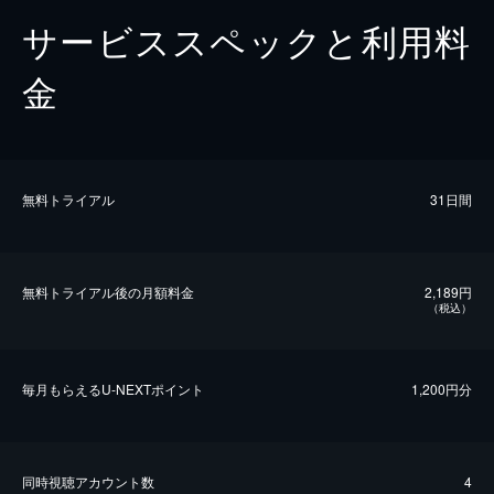
サービススペックと利用料
金
無料トライアル
31日間
無料トライアル後の⽉額料金
2,189円
（税込）
毎⽉もらえるU-NEXTポイント
1,200円分
同時視聴アカウント数
4