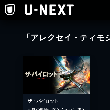
本文へスキップ
「アレクセイ・ティモ
ザ・パイロット
地獄の戦場に落とされたソ連兵