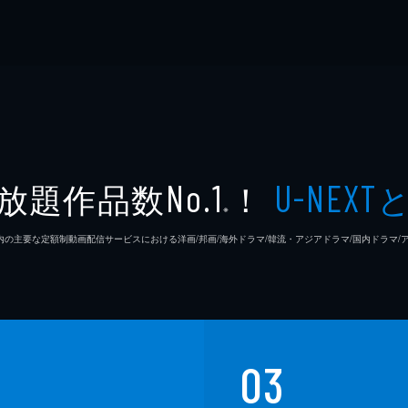
放題作品数
！
No.1
U-NEXT
※
26年7⽉ 国内の主要な定額制動画配信サービスにおける洋画/邦画/海外ドラマ/韓流・アジアドラマ/国内ドラ
03