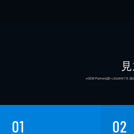
見
※GEM Partners調べ/20
01
02