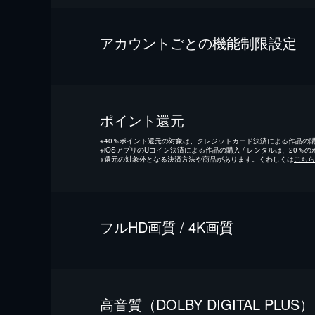
アカウントごとの機能制限設定
ポイント還元
※
40％ポイント還元の対象は、クレジットカード決済による作品の購入
※
iOSアプリのUコイン決済による作品の購入 / レンタルは、20％
※
還元の対象外となる決済方法や商品があります。くわしくは
こちら
フルHD画質 / 4K画質
⾼⾳質（DOLBY DIGITAL PLUS）