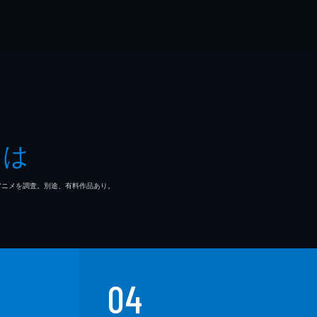
とは
マ/アニメを調査。別途、有料作品あり。
04