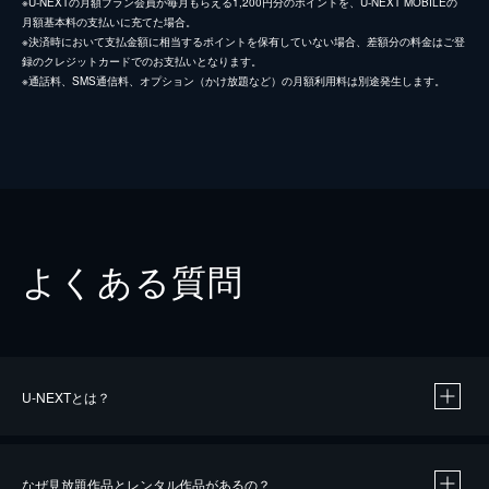
※U-NEXTの月額プラン会員が毎月もらえる1,200円分のポイントを、U-NEXT MOBILEの
月額基本料の支払いに充てた場合。
※決済時において支払金額に相当するポイントを保有していない場合、差額分の料金はご登
録のクレジットカードでのお支払いとなります。
※通話料、SMS通信料、オプション（かけ放題など）の月額利用料は別途発生します。
よくある質問
U-NEXTとは？
なぜ見放題作品とレンタル作品があるの？