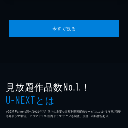
今すぐ観る
見放題作品数
！
No.1
※
とは
U-NEXT
※GEM Partners調べ/2026年7⽉ 国内の主要な定額制動画配信サービスにおける洋画/邦画/
海外ドラマ/韓流・アジアドラマ/国内ドラマ/アニメを調査。別途、有料作品あり。