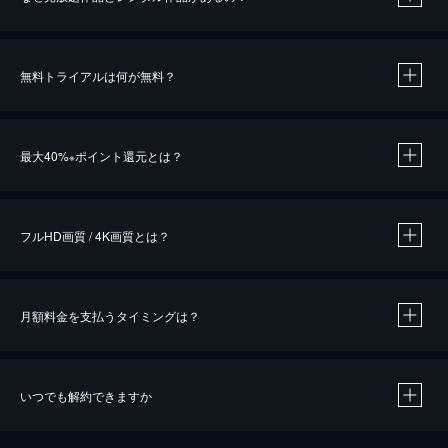
無料トライアルは何が無料？
※
最大40%
ポイント還元とは？
※
※
作品によって必要なポイントが異なります。
フルHD画質 / 4K画質とは？
月額料金を支払うタイミングは？
※
40％ポイント還元の対象は、クレジットカード決済による作品の購入 / レンタルです。
※
iOSアプリのUコイン決済による作品の購入 / レンタルは、20％のポイント還元です。
※
還元の対象外となる決済方法や商品があります。くわしくは
こちら
をご確認ください。
いつでも解約できますか