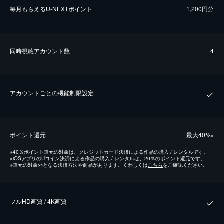
毎⽉もらえるU-NEXTポイント
1,200円分
同時視聴アカウント数
4
アカウントごとの機能制限設定
ポイント還元
最⼤40%
※
※
40％ポイント還元の対象は、クレジットカード決済による作品の購入 / レンタルです。
※
iOSアプリのUコイン決済による作品の購入 / レンタルは、20％のポイント還元です。
※
還元の対象外となる決済方法や商品があります。くわしくは
こちら
をご確認ください。
フルHD画質 / 4K画質