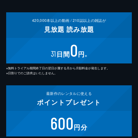
420,000
本以上の動画 /
210
誌以上の雑誌が
見放題
読み放題
0
31
日間
円
※
※無料トライアル期間終了日の翌日が属する月から月額料金が発生します。
※日割りでのご請求はいたしません。
最新作の
レンタルに使える
ポイント
プレゼント
600
円分