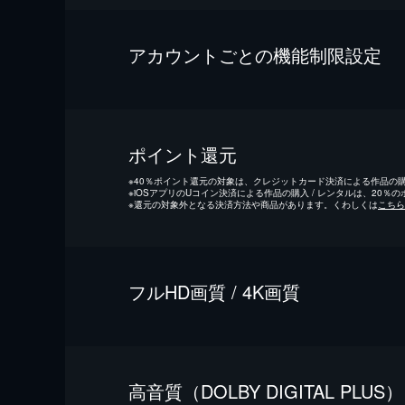
アカウントごとの機能制限設定
ポイント還元
※
40％ポイント還元の対象は、クレジットカード決済による作品の購入
※
iOSアプリのUコイン決済による作品の購入 / レンタルは、20％
※
還元の対象外となる決済方法や商品があります。くわしくは
こちら
フルHD画質 / 4K画質
⾼⾳質（DOLBY DIGITAL PLUS）