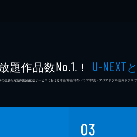
放題作品数
！
No.1
U-NEXT
※
26年7⽉ 国内の主要な定額制動画配信サービスにおける洋画/邦画/海外ドラマ/韓流・アジアドラマ/国内ドラ
03