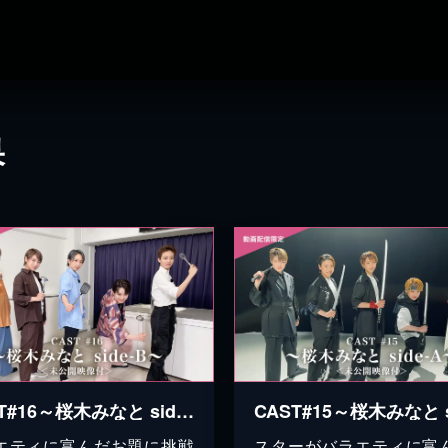
果
CAST#16～桜木みなと side-B～＜未公開映像付＞
エティに富んだお題に挑戦
スターがバラエティに富