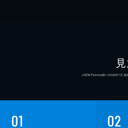
見
※GEM Partners調べ/20
01
02