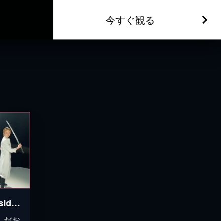
今すぐ観る
CAST#15～桜木みなと side-A～＜未公開映像付＞
んだお