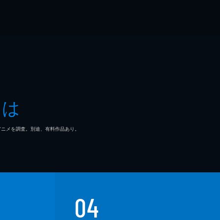
とは
マ/アニメを調査。別途、有料作品あり。
04