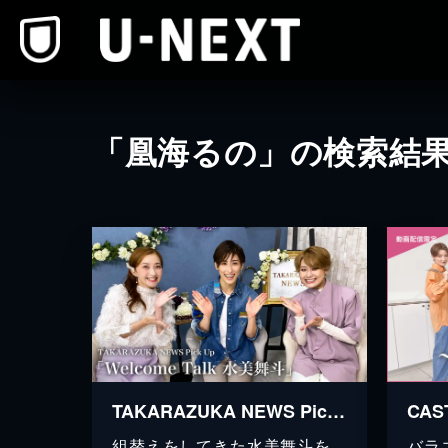
本文へスキップ
「凰海るの」の検索結
TAKARAZUKA NEWS Pick Up「Welcome Talk 水美舞斗」
組替えをしてきた水美舞斗を、
バラ