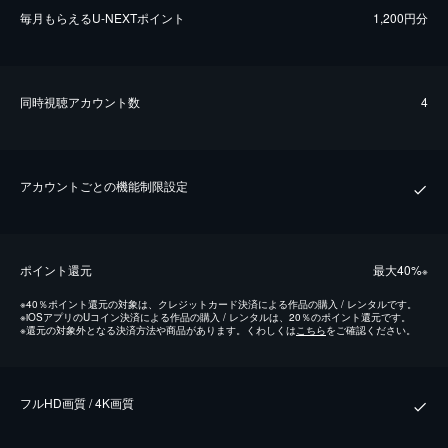
毎⽉もらえるU-NEXTポイント
1,200円分
同時視聴アカウント数
4
アカウントごとの機能制限設定
ポイント還元
最⼤40%
※
※
40％ポイント還元の対象は、クレジットカード決済による作品の購入 / レンタルです。
※
iOSアプリのUコイン決済による作品の購入 / レンタルは、20％のポイント還元です。
※
還元の対象外となる決済方法や商品があります。くわしくは
こちら
をご確認ください。
フルHD画質 / 4K画質