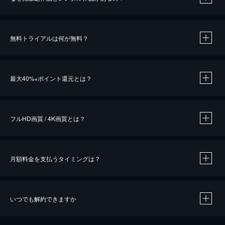
無料トライアルは何が無料？
※
最大40%
ポイント還元とは？
※
※
作品によって必要なポイントが異なります。
フルHD画質 / 4K画質とは？
月額料金を支払うタイミングは？
※
40％ポイント還元の対象は、クレジットカード決済による作品の購入 / レンタルです。
※
iOSアプリのUコイン決済による作品の購入 / レンタルは、20％のポイント還元です。
※
還元の対象外となる決済方法や商品があります。くわしくは
こちら
をご確認ください。
いつでも解約できますか