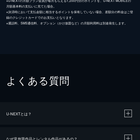
※U-NEXTの月額プラン会員が毎月もらえる1,200円分のポイントを、U-NEXT MOBILEの
月額基本料の支払いに充てた場合。
※決済時において支払金額に相当するポイントを保有していない場合、差額分の料金はご登
録のクレジットカードでのお支払いとなります。
※通話料、SMS通信料、オプション（かけ放題など）の月額利用料は別途発生します。
よくある質問
U-NEXTとは？
なぜ見放題作品とレンタル作品があるの？