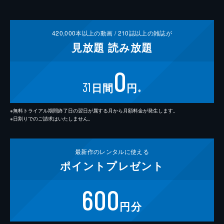
420,000
本以上の動画 /
210
誌以上の雑誌が
見放題
読み放題
0
31
日間
円
※
※無料トライアル期間終了日の翌日が属する月から月額料金が発生します。
※日割りでのご請求はいたしません。
最新作の
レンタルに使える
ポイント
プレゼント
600
円分