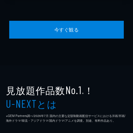
今すぐ観る
見放題作品数
！
No.1
※
とは
U-NEXT
※GEM Partners調べ/2026年7⽉ 国内の主要な定額制動画配信サービスにおける洋画/邦画/
海外ドラマ/韓流・アジアドラマ/国内ドラマ/アニメを調査。別途、有料作品あり。