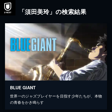
本文へスキップ
「須田美玲」の検索結果
BLUE GIANT
世界一のジャズプレイヤーを目指す少年たちが、本物
の青春をかき鳴らす