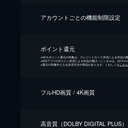
アカウントごとの機能制限設定
ポイント還元
※
40％ポイント還元の対象は、クレジットカード決済による作品の購入
※
iOSアプリのUコイン決済による作品の購入 / レンタルは、20％
※
還元の対象外となる決済方法や商品があります。くわしくは
こちら
フルHD画質 / 4K画質
⾼⾳質（DOLBY DIGITAL PLUS）