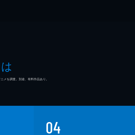
とは
マ/アニメを調査。別途、有料作品あり。
04