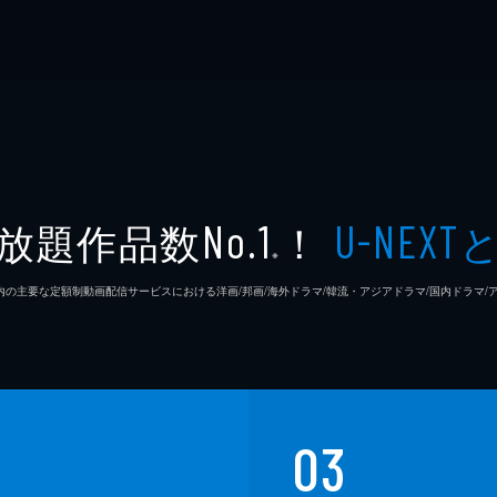
放題作品数
！
No.1
U-NEXT
※
26年7⽉ 国内の主要な定額制動画配信サービスにおける洋画/邦画/海外ドラマ/韓流・アジアドラマ/国内ドラ
03