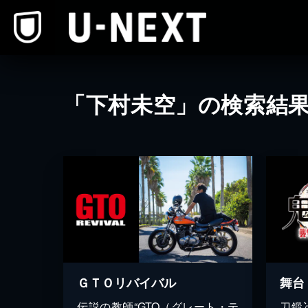
本文へスキップ
「下村未空」の検索結
ＧＴＯリバイバル
伝説の教師“GTO（グレート・テ
刀鍛