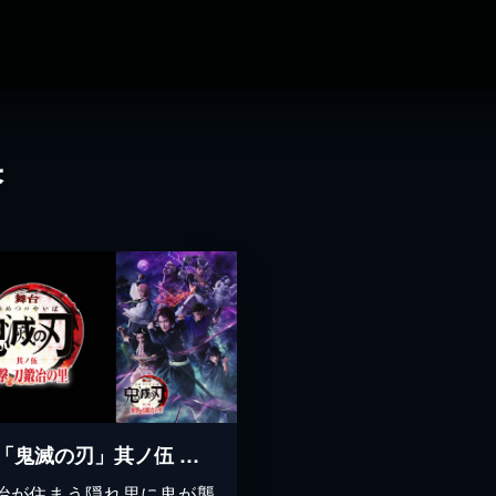
果
舞台「鬼滅の刃」其ノ伍 襲撃 刀鍛冶の里
冶が住まう隠れ里に鬼が襲