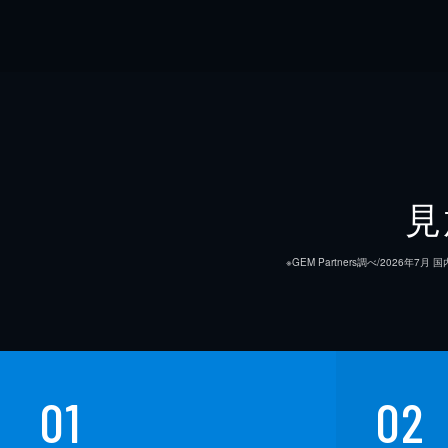
見
※GEM Partners調べ/20
01
02