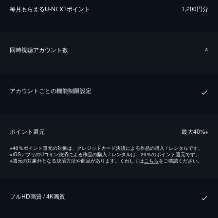
毎⽉もらえるU-NEXTポイント
1,200円分
同時視聴アカウント数
4
アカウントごとの機能制限設定
ポイント還元
最⼤40%
※
※
40％ポイント還元の対象は、クレジットカード決済による作品の購入 / レンタルです。
※
iOSアプリのUコイン決済による作品の購入 / レンタルは、20％のポイント還元です。
※
還元の対象外となる決済方法や商品があります。くわしくは
こちら
をご確認ください。
フルHD画質 / 4K画質