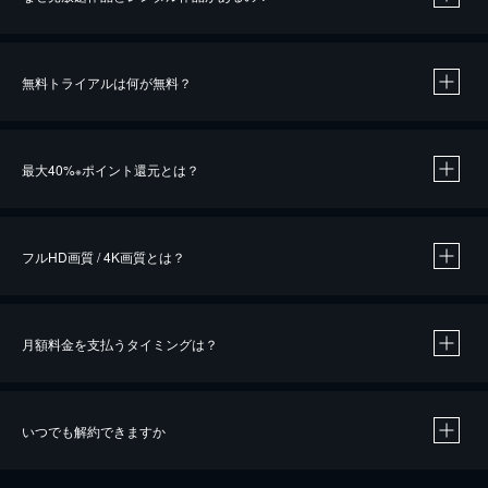
無料トライアルは何が無料？
※
最大40%
ポイント還元とは？
※
※
作品によって必要なポイントが異なります。
フルHD画質 / 4K画質とは？
月額料金を支払うタイミングは？
※
40％ポイント還元の対象は、クレジットカード決済による作品の購入 / レンタルです。
※
iOSアプリのUコイン決済による作品の購入 / レンタルは、20％のポイント還元です。
※
還元の対象外となる決済方法や商品があります。くわしくは
こちら
をご確認ください。
いつでも解約できますか