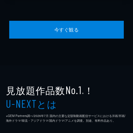
今すぐ観る
見放題作品数
！
No.1
※
とは
U-NEXT
※GEM Partners調べ/2026年7⽉ 国内の主要な定額制動画配信サービスにおける洋画/邦画/
海外ドラマ/韓流・アジアドラマ/国内ドラマ/アニメを調査。別途、有料作品あり。