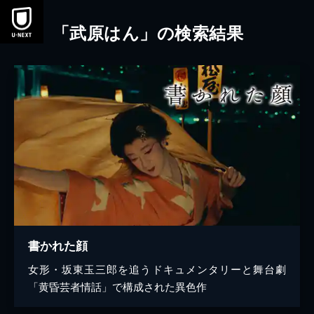
本文へスキップ
「武原はん」の検索結果
書かれた顔
女形・坂東玉三郎を追うドキュメンタリーと舞台劇
「黄昏芸者情話」で構成された異色作