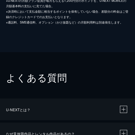
※U-NEXTの月額プラン会員が毎月もらえる1,200円分のポイントを、U-NEXT MOBILEの
月額基本料の支払いに充てた場合。
※決済時において支払金額に相当するポイントを保有していない場合、差額分の料金はご登
録のクレジットカードでのお支払いとなります。
※通話料、SMS通信料、オプション（かけ放題など）の月額利用料は別途発生します。
よくある質問
U-NEXTとは？
なぜ見放題作品とレンタル作品があるの？