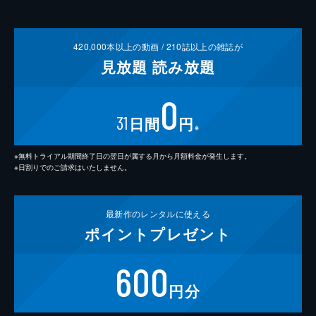
420,000
本以上の動画 /
210
誌以上の雑誌が
見放題
読み放題
0
31
日間
円
※
※無料トライアル期間終了日の翌日が属する月から月額料金が発生します。
※日割りでのご請求はいたしません。
最新作の
レンタルに使える
ポイント
プレゼント
600
円分