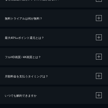
無料トライアルは何が無料？
※
最大40%
ポイント還元とは？
※
※
作品によって必要なポイントが異なります。
フルHD画質 / 4K画質とは？
月額料金を支払うタイミングは？
※
40％ポイント還元の対象は、クレジットカード決済による作品の購入 / レンタルです。
※
iOSアプリのUコイン決済による作品の購入 / レンタルは、20％のポイント還元です。
※
還元の対象外となる決済方法や商品があります。くわしくは
こちら
をご確認ください。
いつでも解約できますか