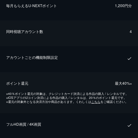
毎⽉もらえるU-NEXTポイント
1,200円分
同時視聴アカウント数
4
アカウントごとの機能制限設定
ポイント還元
最⼤40%
※
※
40％ポイント還元の対象は、クレジットカード決済による作品の購入 / レンタルです。
※
iOSアプリのUコイン決済による作品の購入 / レンタルは、20％のポイント還元です。
※
還元の対象外となる決済方法や商品があります。くわしくは
こちら
をご確認ください。
フルHD画質 / 4K画質