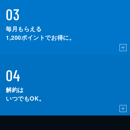
03
毎月もらえる
1,200
ポイントでお得に。
04
解約は
いつでもOK。