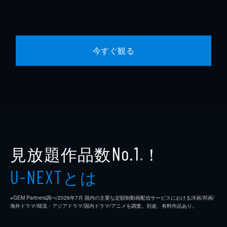
今すぐ観る
見放題作品数
！
No.1
※
とは
U-NEXT
※GEM Partners調べ/2026年7⽉ 国内の主要な定額制動画配信サービスにおける洋画/邦画/
海外ドラマ/韓流・アジアドラマ/国内ドラマ/アニメを調査。別途、有料作品あり。