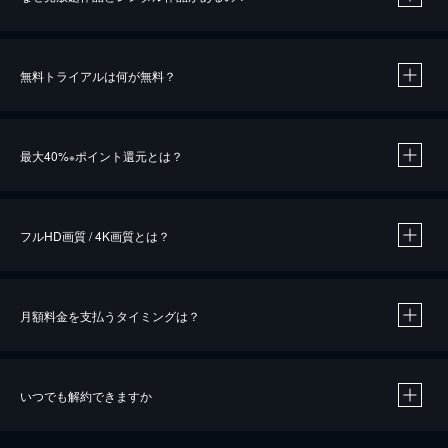
無料トライアルは何が無料？
※
最大40%
ポイント還元とは？
※
※
作品によって必要なポイントが異なります。
フルHD画質 / 4K画質とは？
月額料金を支払うタイミングは？
※
40％ポイント還元の対象は、クレジットカード決済による作品の購入 / レンタルです。
※
iOSアプリのUコイン決済による作品の購入 / レンタルは、20％のポイント還元です。
※
還元の対象外となる決済方法や商品があります。くわしくは
こちら
をご確認ください。
いつでも解約できますか