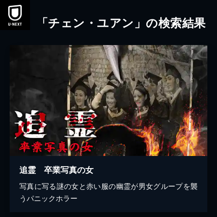
本文へスキップ
「チェン・ユアン」の検索結果
追霊 卒業写真の女
写真に写る謎の女と赤い服の幽霊が男女グループを襲
うパニックホラー