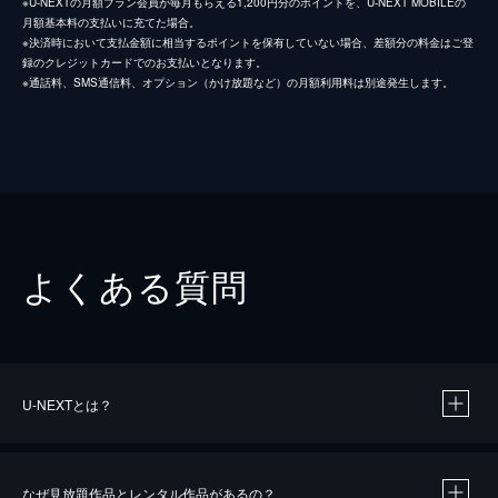
※U-NEXTの月額プラン会員が毎月もらえる1,200円分のポイントを、U-NEXT MOBILEの
月額基本料の支払いに充てた場合。
※決済時において支払金額に相当するポイントを保有していない場合、差額分の料金はご登
録のクレジットカードでのお支払いとなります。
※通話料、SMS通信料、オプション（かけ放題など）の月額利用料は別途発生します。
よくある質問
U-NEXTとは？
なぜ見放題作品とレンタル作品があるの？