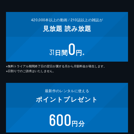
420,000
本以上の動画 /
210
誌以上の雑誌が
見放題
読み放題
0
31
日間
円
※
※無料トライアル期間終了日の翌日が属する月から月額料金が発生します。
※日割りでのご請求はいたしません。
最新作の
レンタルに使える
ポイント
プレゼント
600
円分