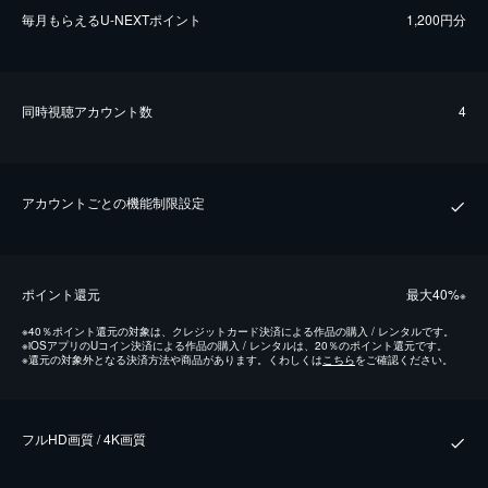
毎⽉もらえるU-NEXTポイント
1,200円分
同時視聴アカウント数
4
アカウントごとの機能制限設定
ポイント還元
最⼤40%
※
※
40％ポイント還元の対象は、クレジットカード決済による作品の購入 / レンタルです。
※
iOSアプリのUコイン決済による作品の購入 / レンタルは、20％のポイント還元です。
※
還元の対象外となる決済方法や商品があります。くわしくは
こちら
をご確認ください。
フルHD画質 / 4K画質