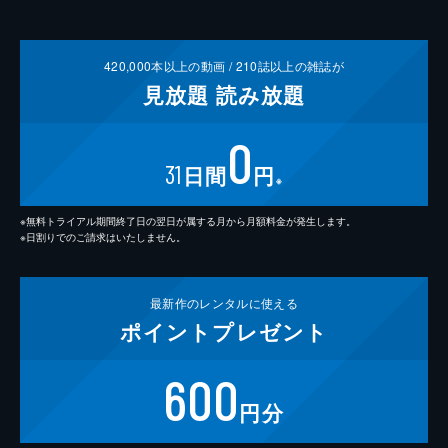
420,000
本以上の動画 /
210
誌以上の雑誌が
見放題
読み放題
0
31
日間
円
※
※無料トライアル期間終了日の翌日が属する月から月額料金が発生します。
※日割りでのご請求はいたしません。
最新作の
レンタルに使える
ポイント
プレゼント
600
円分