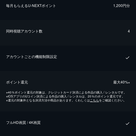
毎⽉もらえるU-NEXTポイント
1,200円分
同時視聴アカウント数
4
アカウントごとの機能制限設定
ポイント還元
最⼤40%
※
※
40％ポイント還元の対象は、クレジットカード決済による作品の購入 / レンタルです。
※
iOSアプリのUコイン決済による作品の購入 / レンタルは、20％のポイント還元です。
※
還元の対象外となる決済方法や商品があります。くわしくは
こちら
をご確認ください。
フルHD画質 / 4K画質