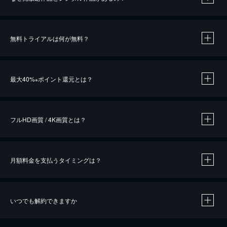
無料トライアルは何が無料？
※
最大40%
ポイント還元とは？
※
※
作品によって必要なポイントが異なります。
フルHD画質 / 4K画質とは？
月額料金を支払うタイミングは？
※
40％ポイント還元の対象は、クレジットカード決済による作品の購入 / レンタルです。
※
iOSアプリのUコイン決済による作品の購入 / レンタルは、20％のポイント還元です。
※
還元の対象外となる決済方法や商品があります。くわしくは
こちら
をご確認ください。
いつでも解約できますか