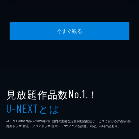
今すぐ観る
見放題作品数
！
No.1
※
とは
U-NEXT
※GEM Partners調べ/2026年7⽉ 国内の主要な定額制動画配信サービスにおける洋画/邦画/
海外ドラマ/韓流・アジアドラマ/国内ドラマ/アニメを調査。別途、有料作品あり。