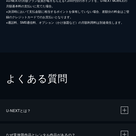
※U-NEXTの月額プラン会員が毎月もらえる1,200円分のポイントを、U-NEXT MOBILEの
月額基本料の支払いに充てた場合。
※決済時において支払金額に相当するポイントを保有していない場合、差額分の料金はご登
録のクレジットカードでのお支払いとなります。
※通話料、SMS通信料、オプション（かけ放題など）の月額利用料は別途発生します。
よくある質問
U-NEXTとは？
なぜ見放題作品とレンタル作品があるの？