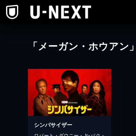
本文へスキップ
「メーガン・ホウアン
シンパサイザー
ロバート・ダウニー・Jr×パク・