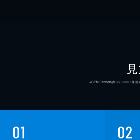
見
※GEM Partners調べ/20
01
02