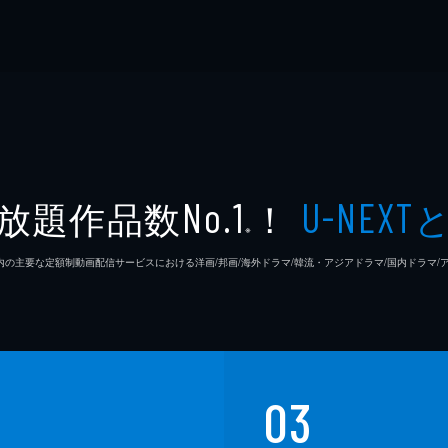
放題作品数
！
No.1
U-NEXT
※
26年7⽉ 国内の主要な定額制動画配信サービスにおける洋画/邦画/海外ドラマ/韓流・アジアドラマ/国内ドラ
03