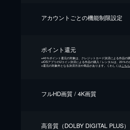
アカウントごとの機能制限設定
ポイント還元
※
40％ポイント還元の対象は、クレジットカード決済による作品の購入
※
iOSアプリのUコイン決済による作品の購入 / レンタルは、20％
※
還元の対象外となる決済方法や商品があります。くわしくは
こちら
フルHD画質 / 4K画質
⾼⾳質（DOLBY DIGITAL PLUS）