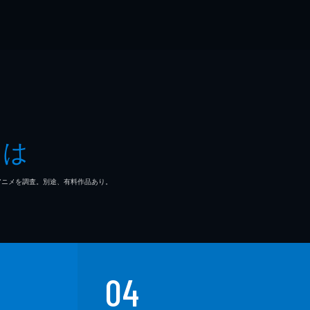
とは
マ/アニメを調査。別途、有料作品あり。
04