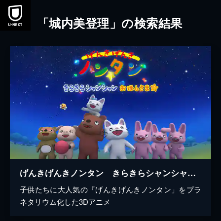
本文へスキップ
「城内美登理」の検索結果
げんきげんきノンタン きらきらシャンシャンおほしさま☆
子供たちに大人気の『げんきげんきノンタン」をプラ
ネタリウム化した3Dアニメ