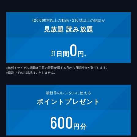
420,000
本以上の動画 /
210
誌以上の雑誌が
見放題
読み放題
0
31
日間
円
※
※無料トライアル期間終了日の翌日が属する月から月額料金が発生します。
※日割りでのご請求はいたしません。
最新作の
レンタルに使える
ポイント
プレゼント
600
円分