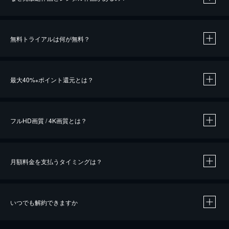
無料トライアルは何が無料？
※
最大40%
ポイント還元とは？
※
※
作品によって必要なポイントが異なります。
フルHD画質 / 4K画質とは？
月額料金を支払うタイミングは？
※
40％ポイント還元の対象は、クレジットカード決済による作品の購入 / レンタルです。
※
iOSアプリのUコイン決済による作品の購入 / レンタルは、20％のポイント還元です。
※
還元の対象外となる決済方法や商品があります。くわしくは
こちら
をご確認ください。
いつでも解約できますか