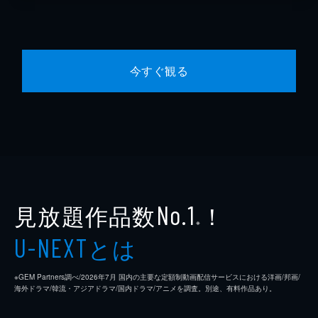
今すぐ観る
見放題作品数
！
No.1
※
とは
U-NEXT
※GEM Partners調べ/2026年7⽉ 国内の主要な定額制動画配信サービスにおける洋画/邦画/
海外ドラマ/韓流・アジアドラマ/国内ドラマ/アニメを調査。別途、有料作品あり。