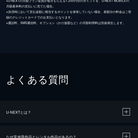
※U-NEXTの月額プラン会員が毎月もらえる1,200円分のポイントを、U-NEXT MOBILEの
月額基本料の支払いに充てた場合。
※決済時において支払金額に相当するポイントを保有していない場合、差額分の料金はご登
録のクレジットカードでのお支払いとなります。
※通話料、SMS通信料、オプション（かけ放題など）の月額利用料は別途発生します。
よくある質問
U-NEXTとは？
なぜ見放題作品とレンタル作品があるの？