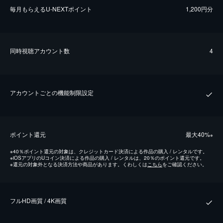
毎⽉もらえるU-NEXTポイント
1,200円分
同時視聴アカウント数
4
アカウントごとの機能制限設定
ポイント還元
最⼤40%
※
※
40％ポイント還元の対象は、クレジットカード決済による作品の購入 / レンタルです。
※
iOSアプリのUコイン決済による作品の購入 / レンタルは、20％のポイント還元です。
※
還元の対象外となる決済方法や商品があります。くわしくは
こちら
をご確認ください。
フルHD画質 / 4K画質