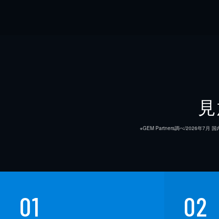
見
※GEM Partners調べ/20
01
02