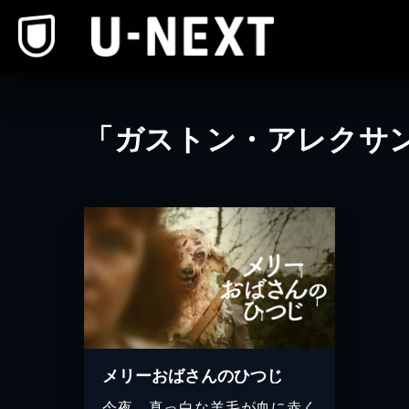
本文へスキップ
「ガストン・アレクサ
メリーおばさんのひつじ
今夜、真っ白な羊毛が血に赤く