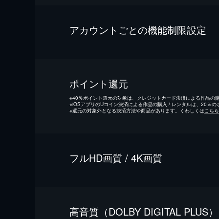
アカウントごとの機能制限設定
ポイント還元
※
40％ポイント還元の対象は、クレジットカード決済による作品の購入
※
iOSアプリのUコイン決済による作品の購入 / レンタルは、20％
※
還元の対象外となる決済方法や商品があります。くわしくは
こちら
フルHD画質 / 4K画質
⾼⾳質（DOLBY DIGITAL PLUS）