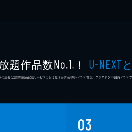
放題作品数
！
No.1
U-NEXT
※
26年7⽉ 国内の主要な定額制動画配信サービスにおける洋画/邦画/海外ドラマ/韓流・アジアドラマ/国内ドラ
03