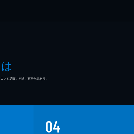
とは
マ/アニメを調査。別途、有料作品あり。
04