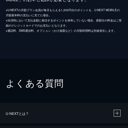
※U-NEXTの月額プラン会員が毎月もらえる1,200円分のポイントを、U-NEXT MOBILEの
月額基本料の支払いに充てた場合。
※決済時において支払金額に相当するポイントを保有していない場合、差額分の料金はご登
録のクレジットカードでのお支払いとなります。
※通話料、SMS通信料、オプション（かけ放題など）の月額利用料は別途発生します。
よくある質問
U-NEXTとは？