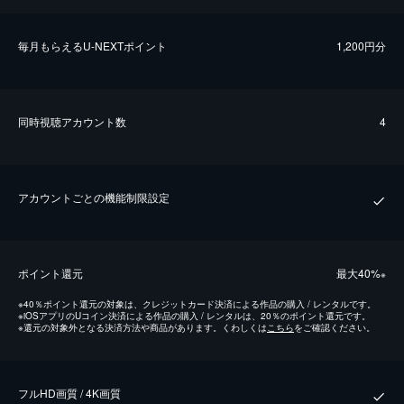
毎⽉もらえるU-NEXTポイント
1,200円分
同時視聴アカウント数
4
アカウントごとの機能制限設定
ポイント還元
最⼤40%
※
※
40％ポイント還元の対象は、クレジットカード決済による作品の購入 / レンタルです。
※
iOSアプリのUコイン決済による作品の購入 / レンタルは、20％のポイント還元です。
※
還元の対象外となる決済方法や商品があります。くわしくは
こちら
をご確認ください。
フルHD画質 / 4K画質