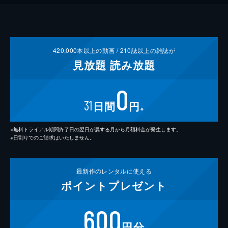
420,000
本以上の動画 /
210
誌以上の雑誌が
見放題
読み放題
0
31
日間
円
※
※無料トライアル期間終了日の翌日が属する月から月額料金が発生します。
※日割りでのご請求はいたしません。
最新作の
レンタルに使える
ポイント
プレゼント
600
円分