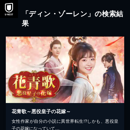
本文へスキップ
「ディン・ゾーレン」の検索結
果
花青歌～悪役皇子の花嫁～
女性作家が自分の小説に異世界転生!?しかも、悪役皇
子の花嫁になっていて…