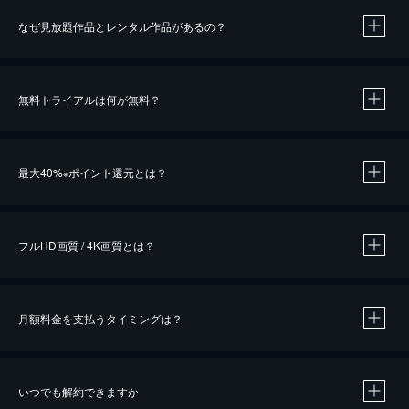
なぜ見放題作品とレンタル作品があるの？
無料トライアルは何が無料？
※
最大40%
ポイント還元とは？
※
※
作品によって必要なポイントが異なります。
フルHD画質 / 4K画質とは？
月額料金を支払うタイミングは？
※
40％ポイント還元の対象は、クレジットカード決済による作品の購入 / レンタルです。
※
iOSアプリのUコイン決済による作品の購入 / レンタルは、20％のポイント還元です。
※
還元の対象外となる決済方法や商品があります。くわしくは
こちら
をご確認ください。
いつでも解約できますか