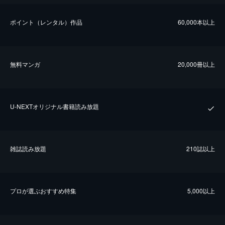
ポイント（レンタル）作品
60,000本以上
無料マンガ
20,000冊以上
U-NEXTオリジナル書籍読み放題
雑誌読み放題
210誌以上
プロが選ぶおすすめ特集
5,000以上