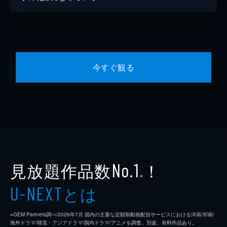
今すぐ観る
見放題作品数
！
No.1
※
とは
U-NEXT
※GEM Partners調べ/2026年7⽉ 国内の主要な定額制動画配信サービスにおける洋画/邦画/
海外ドラマ/韓流・アジアドラマ/国内ドラマ/アニメを調査。別途、有料作品あり。