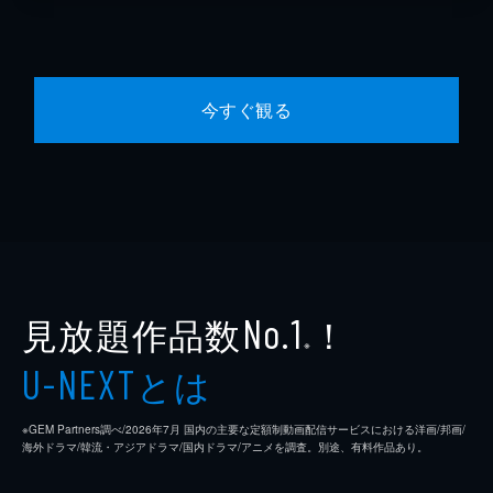
今すぐ観る
見放題作品数
！
No.1
※
とは
U-NEXT
※GEM Partners調べ/2026年7⽉ 国内の主要な定額制動画配信サービスにおける洋画/邦画/
海外ドラマ/韓流・アジアドラマ/国内ドラマ/アニメを調査。別途、有料作品あり。