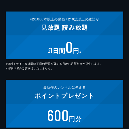
420,000
本以上の動画 /
210
誌以上の雑誌が
見放題
読み放題
0
31
日間
円
※
※無料トライアル期間終了日の翌日が属する月から月額料金が発生します。
※日割りでのご請求はいたしません。
最新作の
レンタルに使える
ポイント
プレゼント
600
円分