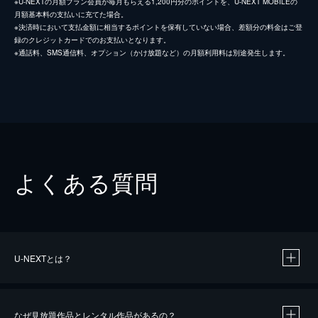
※U-NEXTの月額プラン会員が毎月もらえる1,200円分のポイントを、U-NEXT MOBILEの
月額基本料の支払いに充てた場合。
※決済時において支払金額に相当するポイントを保有していない場合、差額分の料金はご登
録のクレジットカードでのお支払いとなります。
※通話料、SMS通信料、オプション（かけ放題など）の月額利用料は別途発生します。
よくある質問
U-NEXTとは？
なぜ見放題作品とレンタル作品があるの？