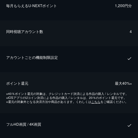
毎⽉もらえるU-NEXTポイント
1,200円分
同時視聴アカウント数
4
アカウントごとの機能制限設定
ポイント還元
最⼤40%
※
※
40％ポイント還元の対象は、クレジットカード決済による作品の購入 / レンタルです。
※
iOSアプリのUコイン決済による作品の購入 / レンタルは、20％のポイント還元です。
※
還元の対象外となる決済方法や商品があります。くわしくは
こちら
をご確認ください。
フルHD画質 / 4K画質