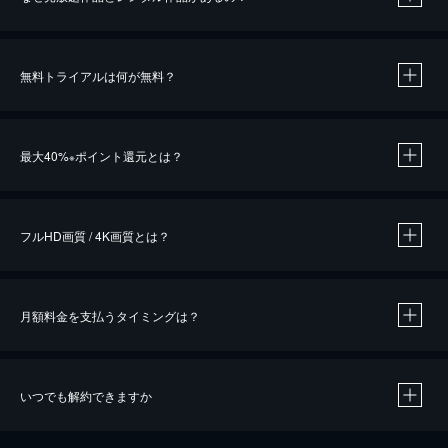
無料トライアルは何が無料？
※
最大40%
ポイント還元とは？
※
※
作品によって必要なポイントが異なります。
フルHD画質 / 4K画質とは？
月額料金を支払うタイミングは？
※
40％ポイント還元の対象は、クレジットカード決済による作品の購入 / レンタルです。
※
iOSアプリのUコイン決済による作品の購入 / レンタルは、20％のポイント還元です。
※
還元の対象外となる決済方法や商品があります。くわしくは
こちら
をご確認ください。
いつでも解約できますか