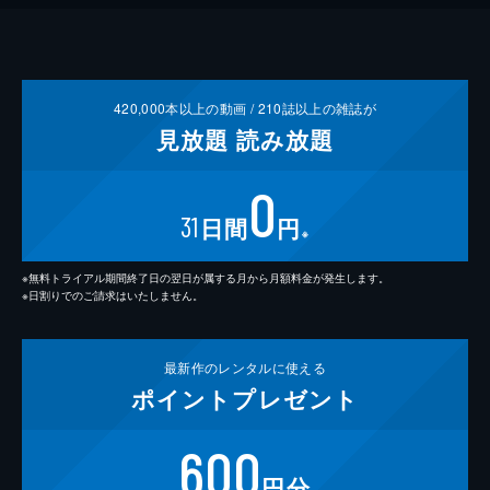
420,000
本以上の動画 /
210
誌以上の雑誌が
見放題
読み放題
0
31
日間
円
※
※無料トライアル期間終了日の翌日が属する月から月額料金が発生します。
※日割りでのご請求はいたしません。
最新作の
レンタルに使える
ポイント
プレゼント
600
円分