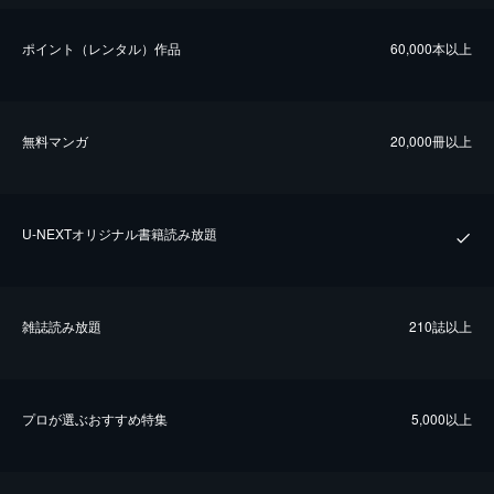
ポイント（レンタル）作品
60,000本以上
無料マンガ
20,000冊以上
U-NEXTオリジナル書籍読み放題
雑誌読み放題
210誌以上
プロが選ぶおすすめ特集
5,000以上