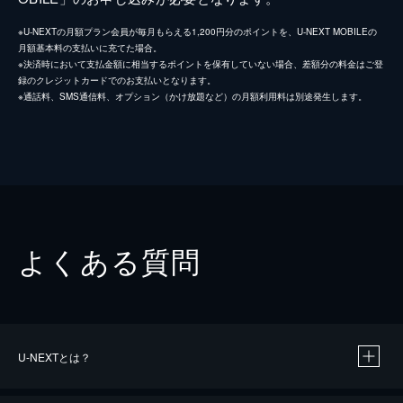
※U-NEXTの月額プラン会員が毎月もらえる1,200円分のポイントを、U-NEXT MOBILEの
月額基本料の支払いに充てた場合。
※決済時において支払金額に相当するポイントを保有していない場合、差額分の料金はご登
録のクレジットカードでのお支払いとなります。
※通話料、SMS通信料、オプション（かけ放題など）の月額利用料は別途発生します。
よくある質問
U-NEXTとは？