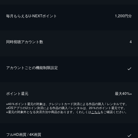
毎⽉もらえるU-NEXTポイント
1,200円分
同時視聴アカウント数
4
アカウントごとの機能制限設定
ポイント還元
最⼤40%
※
※
40％ポイント還元の対象は、クレジットカード決済による作品の購入 / レンタルです。
※
iOSアプリのUコイン決済による作品の購入 / レンタルは、20％のポイント還元です。
※
還元の対象外となる決済方法や商品があります。くわしくは
こちら
をご確認ください。
フルHD画質 / 4K画質