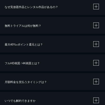
なぜ見放題作品とレンタル作品があるの？
無料トライアルは何が無料？
※
最大40%
ポイント還元とは？
※
※
作品によって必要なポイントが異なります。
フルHD画質 / 4K画質とは？
月額料金を支払うタイミングは？
※
40％ポイント還元の対象は、クレジットカード決済による作品の購入 / レンタルです。
※
iOSアプリのUコイン決済による作品の購入 / レンタルは、20％のポイント還元です。
※
還元の対象外となる決済方法や商品があります。くわしくは
こちら
をご確認ください。
いつでも解約できますか