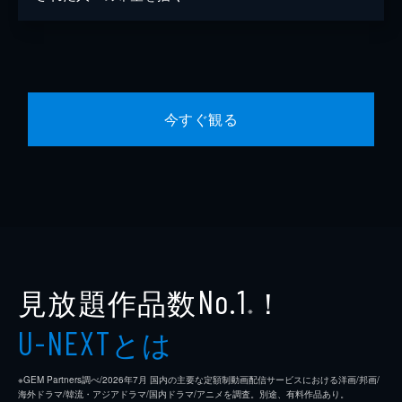
今すぐ観る
見放題作品数
！
No.1
※
とは
U-NEXT
※GEM Partners調べ/2026年7⽉ 国内の主要な定額制動画配信サービスにおける洋画/邦画/
海外ドラマ/韓流・アジアドラマ/国内ドラマ/アニメを調査。別途、有料作品あり。