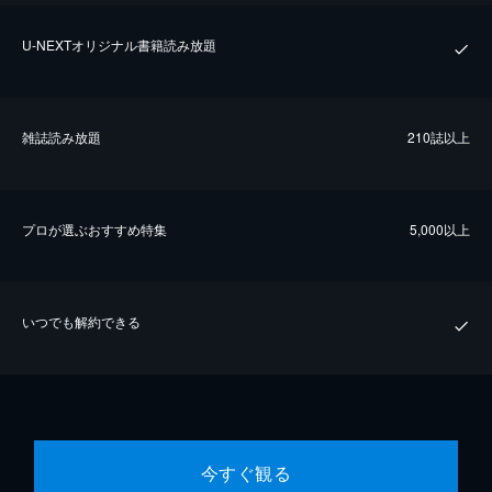
U-NEXTオリジナル書籍読み放題
雑誌読み放題
210誌以上
プロが選ぶおすすめ特集
5,000以上
いつでも解約できる
今すぐ観る