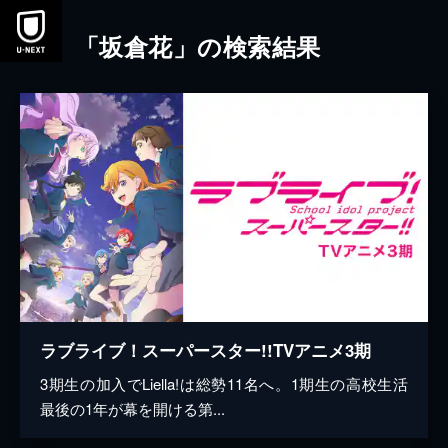
本文へスキップ
「坂倉花」の検索結果
ラブライブ！スーパースター!!TVアニメ3期
3期生の加入でLiella!は総勢11名へ。1期生の高校生活
最後の1年が幕を開ける第...