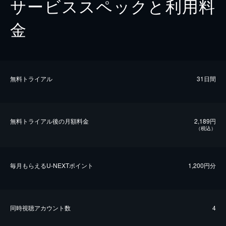
サービススペックと利用料
金
無料トライアル
31日間
無料トライアル後の⽉額料金
2,189円
（税込）
毎⽉もらえるU-NEXTポイント
1,200円分
同時視聴アカウント数
4