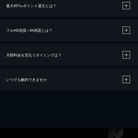
最大40%
ポイント還元とは？
※
※
作品によって必要なポイントが異なります。
フルHD画質 / 4K画質とは？
月額料金を支払うタイミングは？
※
40％ポイント還元の対象は、クレジットカード決済による作品の購入 / レンタルです。
※
iOSアプリのUコイン決済による作品の購入 / レンタルは、20％のポイント還元です。
※
還元の対象外となる決済方法や商品があります。くわしくは
こちら
をご確認ください。
いつでも解約できますか
こちら