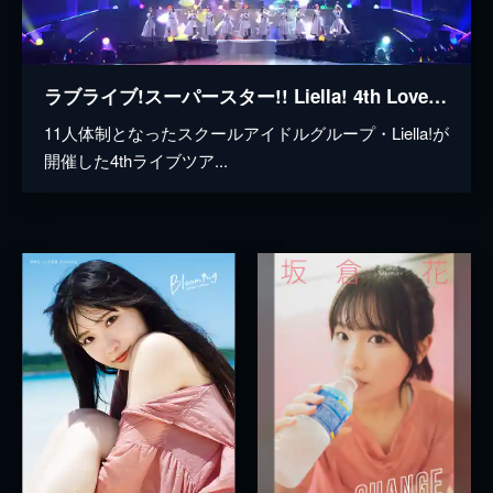
ラブライブ!スーパースター!! Liella! 4th LoveLive! Tour ~brand new Sparkle~
11人体制となったスクールアイドルグループ・Liella!が
開催した4thライブツア...