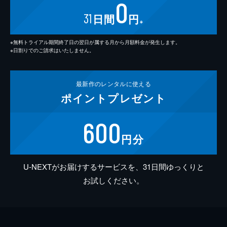
0
31
日間
円
※
※無料トライアル期間終了日の翌日が属する月から月額料金が発生します。
※日割りでのご請求はいたしません。
最新作の
レンタルに使える
ポイント
プレゼント
600
円分
U-NEXTがお届けするサービスを、31日間ゆっくりと
お試しください。