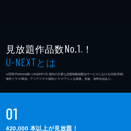
見放題作品数
！
No.1
※
とは
U-NEXT
※GEM Partners調べ/2026年7⽉ 国内の主要な定額制動画配信サービスにおける洋画/邦画/
海外ドラマ/韓流・アジアドラマ/国内ドラマ/アニメを調査。別途、有料作品あり。
01
420,000
本以上が見放題！