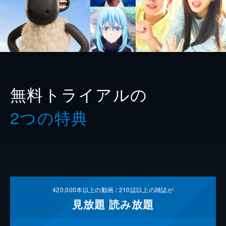
無料トライアルの
2つの特典
420,000
本以上の動画 /
210
誌以上の雑誌が
見放題
読み放題