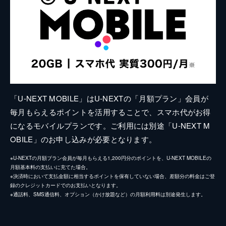
「U-NEXT MOBILE」はU-NEXTの「月額プラン」会員が
毎月もらえるポイントを活用することで、スマホ代がお得
になるモバイルプランです。ご利用には別途「U-NEXT M
OBILE」のお申し込みが必要となります。
※U-NEXTの月額プラン会員が毎月もらえる1,200円分のポイントを、U-NEXT MOBILEの
月額基本料の支払いに充てた場合。
※決済時において支払金額に相当するポイントを保有していない場合、差額分の料金はご登
録のクレジットカードでのお支払いとなります。
※通話料、SMS通信料、オプション（かけ放題など）の月額利用料は別途発生します。