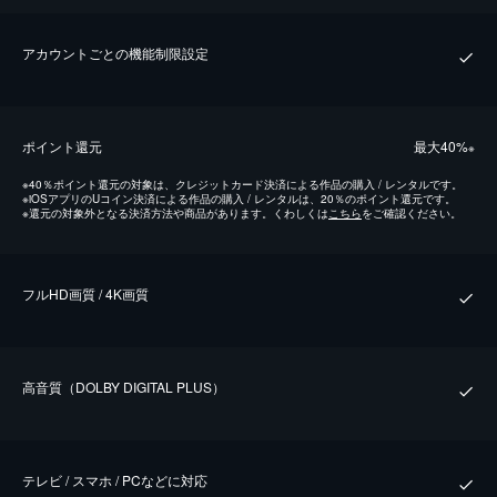
アカウントごとの機能制限設定
ポイント還元
最⼤40%
※
※
40％ポイント還元の対象は、クレジットカード決済による作品の購入 / レンタルです。
※
iOSアプリのUコイン決済による作品の購入 / レンタルは、20％のポイント還元です。
※
還元の対象外となる決済方法や商品があります。くわしくは
こちら
をご確認ください。
フルHD画質 / 4K画質
⾼⾳質（DOLBY DIGITAL PLUS）
テレビ / スマホ / PCなどに対応