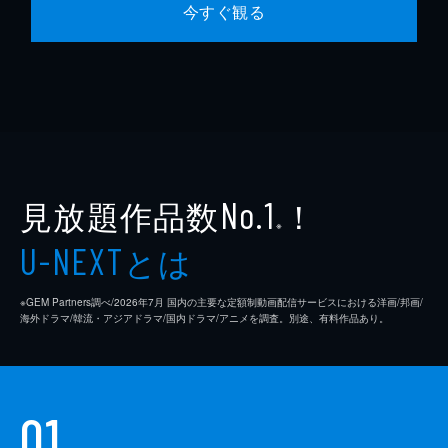
今すぐ観る
見放題作品数
！
No.1
※
とは
U-NEXT
※GEM Partners調べ/2026年7⽉ 国内の主要な定額制動画配信サービスにおける洋画/邦画/
海外ドラマ/韓流・アジアドラマ/国内ドラマ/アニメを調査。別途、有料作品あり。
01