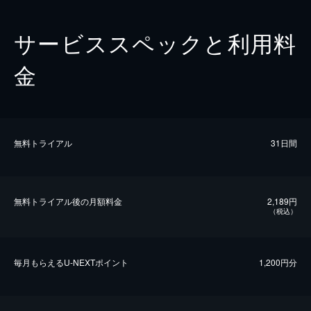
サービススペックと利用料
金
無料トライアル
31日間
無料トライアル後の⽉額料金
2,189円
（税込）
毎⽉もらえるU-NEXTポイント
1,200円分