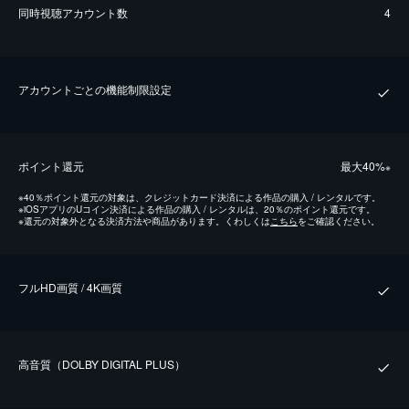
同時視聴アカウント数
4
アカウントごとの機能制限設定
ポイント還元
最⼤40%
※
※
40％ポイント還元の対象は、クレジットカード決済による作品の購入 / レンタルです。
※
iOSアプリのUコイン決済による作品の購入 / レンタルは、20％のポイント還元です。
※
還元の対象外となる決済方法や商品があります。くわしくは
こちら
をご確認ください。
フルHD画質 / 4K画質
⾼⾳質（DOLBY DIGITAL PLUS）