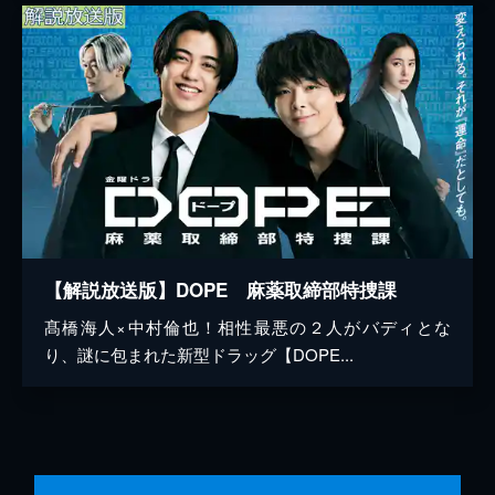
【解説放送版】DOPE 麻薬取締部特捜課
髙橋海人×中村倫也！相性最悪の２人がバディとな
り、謎に包まれた新型ドラッグ【DOPE...