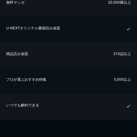
無料マンガ
20,000冊以上
U-NEXTオリジナル書籍読み放題
雑誌読み放題
210誌以上
プロが選ぶおすすめ特集
5,000以上
いつでも解約できる