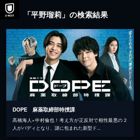
本文へスキップ
「平野瑠莉」の検索結果
DOPE 麻薬取締部特捜課
髙橋海人×中村倫也！考え方が正反対で相性最悪の２
人がバディとなり、謎に包まれた新型ド...