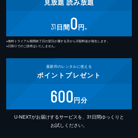
見放題
読み放題
0
31
日間
円
※
※無料トライアル期間終了日の翌日が属する月から月額料金が発生します。
※日割りでのご請求はいたしません。
最新作の
レンタルに使える
ポイント
プレゼント
600
円分
U-NEXTがお届けするサービスを、31日間ゆっくりと
お試しください。