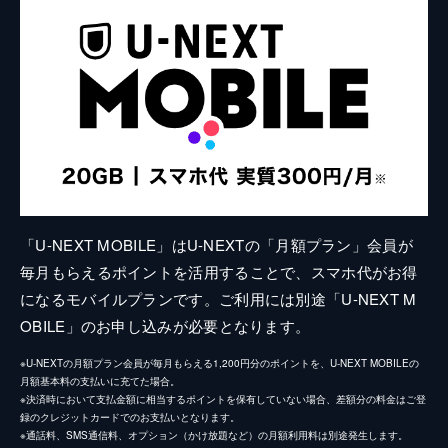
「U-NEXT MOBILE」はU-NEXTの「月額プラン」会員が
毎月もらえるポイントを活用することで、スマホ代がお得
になるモバイルプランです。ご利用には別途「U-NEXT M
OBILE」のお申し込みが必要となります。
※U-NEXTの月額プラン会員が毎月もらえる1,200円分のポイントを、U-NEXT MOBILEの
月額基本料の支払いに充てた場合。
※決済時において支払金額に相当するポイントを保有していない場合、差額分の料金はご登
録のクレジットカードでのお支払いとなります。
※通話料、SMS通信料、オプション（かけ放題など）の月額利用料は別途発生します。