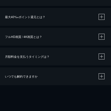
※
最大40%
ポイント還元とは？
※
※
作品によって必要なポイントが異なります。
フルHD画質 / 4K画質とは？
月額料金を支払うタイミングは？
※
40％ポイント還元の対象は、クレジットカード決済による作品の購入 / レンタルです。
※
iOSアプリのUコイン決済による作品の購入 / レンタルは、20％のポイント還元です。
※
還元の対象外となる決済方法や商品があります。くわしくは
こちら
をご確認ください。
いつでも解約できますか
こちら