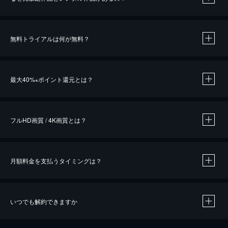
無料トライアルは何が無料？
※
最大40%
ポイント還元とは？
※
※
作品によって必要なポイントが異なります。
フルHD画質 / 4K画質とは？
月額料金を支払うタイミングは？
※
40％ポイント還元の対象は、クレジットカード決済による作品の購入 / レンタルです。
※
iOSアプリのUコイン決済による作品の購入 / レンタルは、20％のポイント還元です。
※
還元の対象外となる決済方法や商品があります。くわしくは
こちら
をご確認ください。
いつでも解約できますか