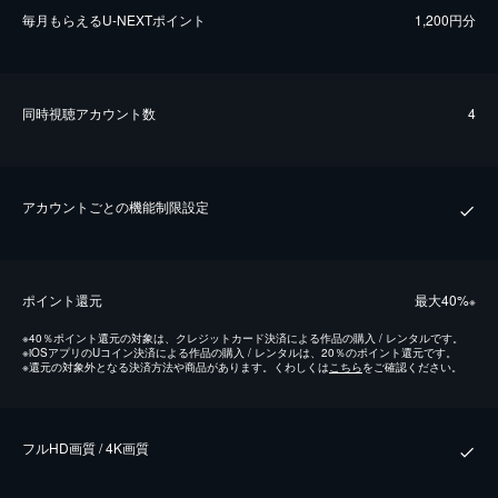
毎⽉もらえるU-NEXTポイント
1,200円分
同時視聴アカウント数
4
アカウントごとの機能制限設定
ポイント還元
最⼤40%
※
※
40％ポイント還元の対象は、クレジットカード決済による作品の購入 / レンタルです。
※
iOSアプリのUコイン決済による作品の購入 / レンタルは、20％のポイント還元です。
※
還元の対象外となる決済方法や商品があります。くわしくは
こちら
をご確認ください。
フルHD画質 / 4K画質