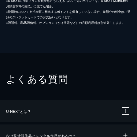
※U-NEXTの月額プラン会員が毎月もらえる1,200円分のポイントを、U-NEXT MOBILEの
月額基本料の支払いに充てた場合。
※決済時において支払金額に相当するポイントを保有していない場合、差額分の料金はご登
録のクレジットカードでのお支払いとなります。
※通話料、SMS通信料、オプション（かけ放題など）の月額利用料は別途発生します。
よくある質問
U-NEXTとは？
なぜ見放題作品とレンタル作品があるの？