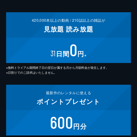
420,000
本以上の動画 /
210
誌以上の雑誌が
見放題
読み放題
0
31
日間
円
※
※無料トライアル期間終了日の翌日が属する月から月額料金が発生します。
※日割りでのご請求はいたしません。
最新作の
レンタルに使える
ポイント
プレゼント
600
円分