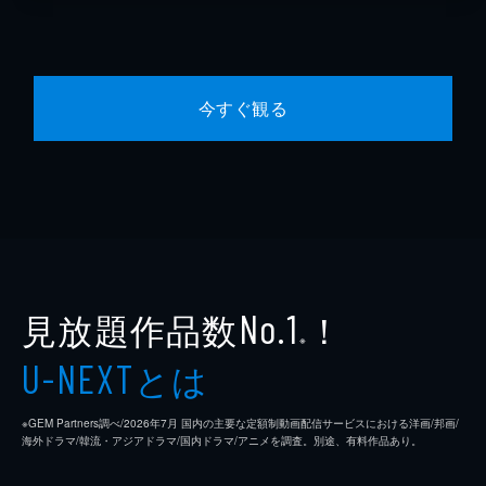
今すぐ観る
見放題作品数
！
No.1
※
とは
U-NEXT
※GEM Partners調べ/2026年7⽉ 国内の主要な定額制動画配信サービスにおける洋画/邦画/
海外ドラマ/韓流・アジアドラマ/国内ドラマ/アニメを調査。別途、有料作品あり。