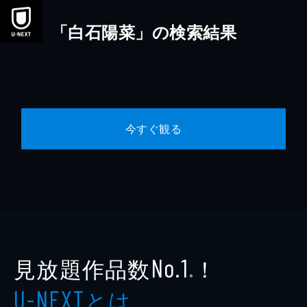
本文へスキップ
「白石陽菜」の検索結果
今すぐ観る
見放題作品数
！
No.1
※
とは
U-NEXT