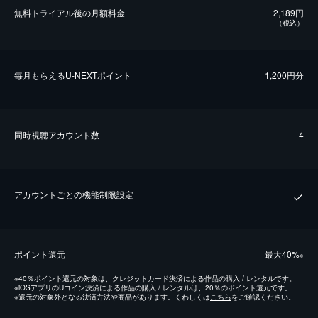
無料トライアル後の⽉額料金
2,189円
（税込）
毎⽉もらえるU-NEXTポイント
1,200円分
同時視聴アカウント数
4
アカウントごとの機能制限設定
ポイント還元
最⼤40%
※
※
40％ポイント還元の対象は、クレジットカード決済による作品の購入 / レンタルです。
※
iOSアプリのUコイン決済による作品の購入 / レンタルは、20％のポイント還元です。
※
還元の対象外となる決済方法や商品があります。くわしくは
こちら
をご確認ください。