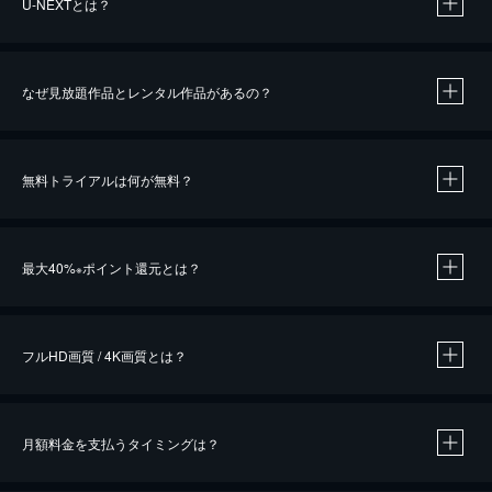
U-NEXTとは？
なぜ見放題作品とレンタル作品があるの？
無料トライアルは何が無料？
※
最大40%
ポイント還元とは？
※
※
作品によって必要なポイントが異なります。
フルHD画質 / 4K画質とは？
月額料金を支払うタイミングは？
※
40％ポイント還元の対象は、クレジットカード決済による作品の購入 / レンタルです。
※
iOSアプリのUコイン決済による作品の購入 / レンタルは、20％のポイント還元です。
※
還元の対象外となる決済方法や商品があります。くわしくは
こちら
をご確認ください。