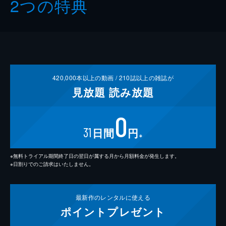
2つの特典
420,000
本以上の動画 /
210
誌以上の雑誌が
見放題
読み放題
0
31
日間
円
※
※無料トライアル期間終了日の翌日が属する月から月額料金が発生します。
※日割りでのご請求はいたしません。
最新作の
レンタルに使える
ポイント
プレゼント